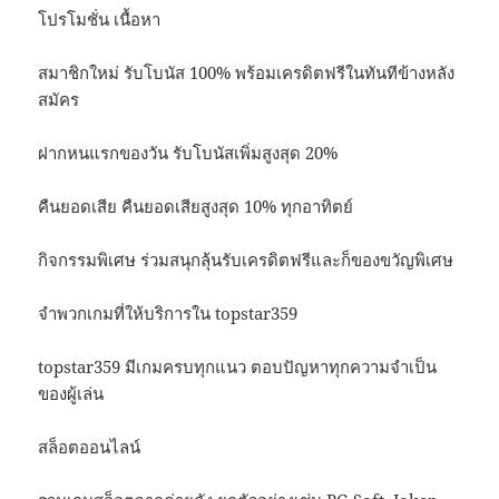
โปรโมชั่น เนื้อหา
สมาชิกใหม่ รับโบนัส 100% พร้อมเครดิตฟรีในทันทีข้างหลัง
สมัคร
ฝากหนแรกของวัน รับโบนัสเพิ่มสูงสุด 20%
คืนยอดเสีย คืนยอดเสียสูงสุด 10% ทุกอาทิตย์
กิจกรรมพิเศษ ร่วมสนุกลุ้นรับเครดิตฟรีและก็ของขวัญพิเศษ
จำพวกเกมที่ให้บริการใน topstar359
topstar359 มีเกมครบทุกแนว ตอบปัญหาทุกความจำเป็น
ของผู้เล่น
สล็อตออนไลน์