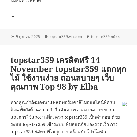
…
เขียน
หมวด
ป้าย
9 ตุลาคม 2025
topstar359win.com
topstar359 สมัคร
เมื่อ
หมู่
กำกับ
topstar359 เครดิตฟรี 14
November topstar359 แตกทุก
ไม้ ใช้งานง่าย ถอนสบายๆ เว็บ
คุณภาพ Top 98 by Elba
หากคุณกำลังมองหาแพลตฟอร์มคาสิโนออนไลน์ที่ครบ
ถ้วน ทั้งยังด้านความยั่งยืนมั่นคง ความมากมายของเกม
และการใช้แรงงานที่สะดวก topstar359 เป็นคำตอบ ด้วย
ระบบ topstar359 เข้าระบบ ที่ปลอดภัยและรวดเร็ว การ
topstar359 สมัคร ที่ไม่ยุ่งยาก พร้อมกับโปรโมชั่น