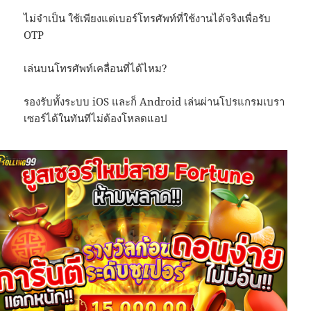
ไม่จำเป็น ใช้เพียงแต่เบอร์โทรศัพท์ที่ใช้งานได้จริงเพื่อรับ
OTP
เล่นบนโทรศัพท์เคลื่อนที่ได้ไหม?
รองรับทั้งระบบ iOS และก็ Android เล่นผ่านโปรแกรมเบรา
เซอร์ได้ในทันทีไม่ต้องโหลดแอป