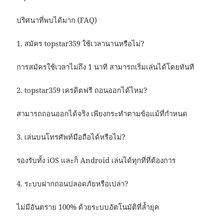
ปริศนาที่พบได้มาก (FAQ)
1. สมัคร topstar359 ใช้เวลานานหรือไม่?
การสมัครใช้เวลาไม่ถึง 1 นาที สามารถเริ่มเล่นได้โดยทันที
2. topstar359 เครดิตฟรี ถอนออกได้ไหม?
สามารถถอนออกได้จริง เพียงกระทำตามข้อแม้ที่กำหนด
3. เล่นบนโทรศัพท์มือถือได้หรือไม่?
รองรับทั้ง iOS และก็ Android เล่นได้ทุกที่ที่ต้องการ
4. ระบบฝากถอนปลอดภัยหรือเปล่า?
ไม่มีอันตราย 100% ด้วยระบบอัตโนมัติที่ล้ำยุค