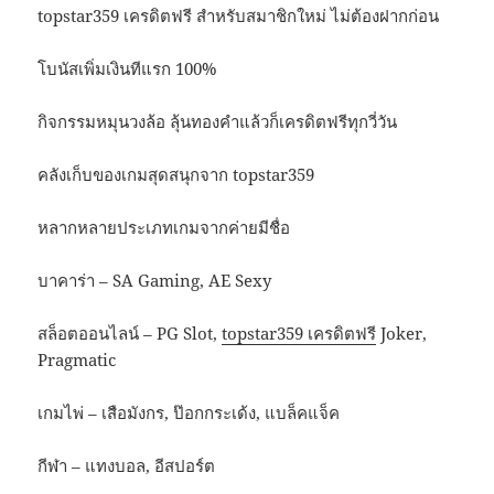
topstar359 เครดิตฟรี สำหรับสมาชิกใหม่ ไม่ต้องฝากก่อน
โบนัสเพิ่มเงินทีแรก 100%
กิจกรรมหมุนวงล้อ ลุ้นทองคำแล้วก็เครดิตฟรีทุกวี่วัน
คลังเก็บของเกมสุดสนุกจาก topstar359
หลากหลายประเภทเกมจากค่ายมีชื่อ
บาคาร่า – SA Gaming, AE Sexy
สล็อตออนไลน์ – PG Slot,
topstar359 เครดิตฟรี
Joker,
Pragmatic
เกมไพ่ – เสือมังกร, ป๊อกกระเด้ง, แบล็คแจ็ค
กีฬา – แทงบอล, อีสปอร์ต