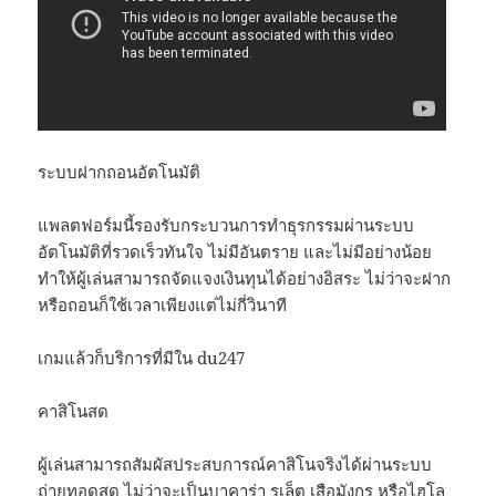
ระบบฝากถอนอัตโนมัติ
แพลตฟอร์มนี้รองรับกระบวนการทำธุรกรรมผ่านระบบ
อัตโนมัติที่รวดเร็วทันใจ ไม่มีอันตราย และไม่มีอย่างน้อย
ทำให้ผู้เล่นสามารถจัดแจงเงินทุนได้อย่างอิสระ ไม่ว่าจะฝาก
หรือถอนก็ใช้เวลาเพียงแต่ไม่กี่วินาที
เกมแล้วก็บริการที่มีใน du247
คาสิโนสด
ผู้เล่นสามารถสัมผัสประสบการณ์คาสิโนจริงได้ผ่านระบบ
ถ่ายทอดสด ไม่ว่าจะเป็นบาคาร่า รูเล็ต เสือมังกร หรือไฮโล