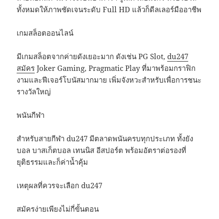
ทั้งหมดให้ภาพชัดเจนระดับ Full HD แล้วก็ดีลเลอร์มืออาชีพ
เกมสล็อตออนไลน์
มีเกมสล็อตจากค่ายดังเยอะมาก ดังเช่น PG Slot,
du247
สมัคร
Joker Gaming, Pragmatic Play ที่มาพร้อมกราฟิก
งามและฟีเจอร์โบนัสมากมาย เพิ่มจังหวะสำหรับเพื่อการชนะ
รางวัลใหญ่
พนันกีฬา
สำหรับสายกีฬา du247 มีตลาดพนันครบทุกประเภท ทั้งยัง
บอล บาสเก็ตบอล เทนนิส อีสปอร์ต พร้อมอัตราต่อรองที่
ยุติธรรมและก็ค่าน้ำคุ้ม
เหตุผลที่ควรจะเลือก du247
สมัครง่ายเพียงไม่กี่ขั้นตอน