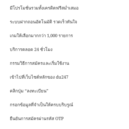
มีโปรโมชั่นรวมทั้งเครดิตฟรีสม่ำเสมอ
ระบบฝากถอนอัตโนมัติ รวดเร็วทันใจ
เกมให้เลือกมากกว่า 1,000 รายการ
บริการตลอด 24 ชั่วโมง
กรรมวิธีการสมัครและเริ่มใช้งาน
เข้าไปที่เว็บไซต์หลักของ du247
คลิกปุ่ม “ลงทะเบียน”
กรอกข้อมูลที่จำเป็นให้ครบบริบรูณ์
ยืนยันการสมัครผ่านรหัส OTP