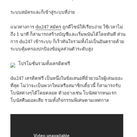
ระบบสมัครและก็เข้าสู่ระบบที่ง่าย
แนวทางการ
du247 สมัคร
ถูกดีไซน์ให้เรียบง่าย ใช้เวลาไม่
ถึง 1 นาที ก็สามารถสร้างบัญชีและเริ่มพนันได้โดยทันที ส่วน
การ du247 เข้าระบบ ก็เร็วทันใจรวมทั้งไม่เป็นอันตรายด้วย
ระบบคุ้มครองปกป้องข้อมูลส่วนตัวระดับสูง
โปรโมชั่นรวมทั้งเครดิตฟรี
du247 เครดิตฟรี เป็นหนึ่งในข้อเสนอที่ยั่วยวนใจผู้เล่นเยอะ
ที่สุด ไม่ว่าจะเป็นพวกใหม่หรือสมาชิกเดี๋ยวนี้ ก็สามารถรับ
โบนัสต่างๆได้โดยตลอด ตัวอย่างเช่น โบนัสฝากหนแรก
โบนัสคืนยอดเสีย รวมทั้งกิจกรรมพิเศษตามเทศกาล