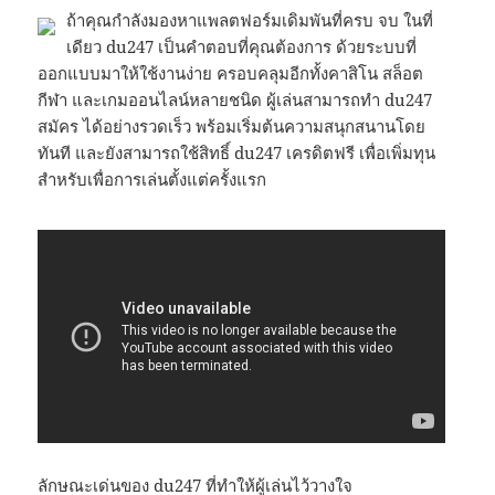
ถ้าคุณกำลังมองหาแพลตฟอร์มเดิมพันที่ครบ จบ ในที่
เดียว du247 เป็นคำตอบที่คุณต้องการ ด้วยระบบที่
ออกแบบมาให้ใช้งานง่าย ครอบคลุมอีกทั้งคาสิโน สล็อต
กีฬา และเกมออนไลน์หลายชนิด ผู้เล่นสามารถทำ du247
สมัคร ได้อย่างรวดเร็ว พร้อมเริ่มต้นความสนุกสนานโดย
ทันที และยังสามารถใช้สิทธิ์ du247 เครดิตฟรี เพื่อเพิ่มทุน
สำหรับเพื่อการเล่นตั้งแต่ครั้งแรก
ลักษณะเด่นของ du247 ที่ทำให้ผู้เล่นไว้วางใจ