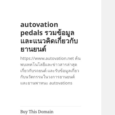
autovation
pedals รวมข้อมูล
และแนวคิดเกี่ยวกับ
ยานยนต์
https://www.autovation.net ค้น
พบเทคโนโลยีและข่าวสารล่าสุด
เกี่ยวกับรถยนต์ และรับข้อมูลเกี่ยว
กับนวัตกรรมในวงการยานยนต์
และยานพาหนะ autovations
Buy This Domain