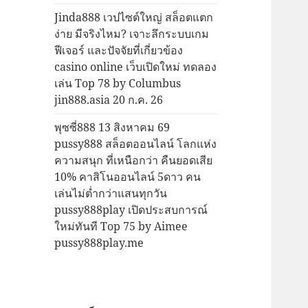
Jinda888 เวปไซต์ใหญ่ สล็อตแตก
ง่าย มีจริงไหม? เจาะลึกระบบเกม
ฟีเจอร์ และปัจจัยที่เกี่ยวข้อง
casino online เว็บเปิดใหม่ ทดลอง
เล่น Top 78 by Columbus
jin888.asia 20 ก.ค. 26
พุซซี่888 13 สิงหาคม 69
pussy888 สล็อตออนไลน์ โลกแห่ง
ความสนุก ที่เหนือกว่า คืนยอดเสีย
10% คาสิโนออนไลน์ 5ดาว คน
เล่นไม่ต่ำกว่าแสนทุกวัน
pussy888play เปิดประสบการณ์
ใหม่ทันที Top 75 by Aimee
pussy888play.me