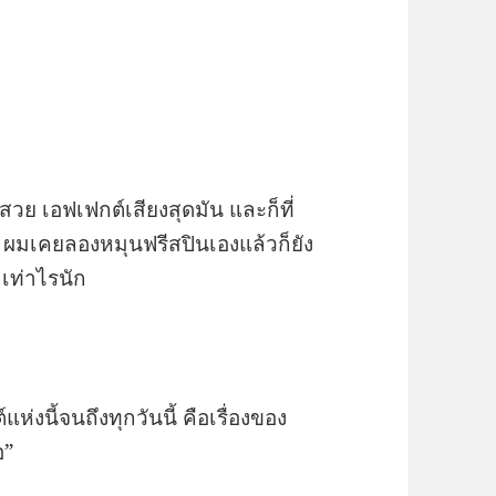
สวย เอฟเฟกต์เสียงสุดมัน และก็ที่
ผมเคยลองหมุนฟรีสปินเองแล้วก็ยัง
เท่าไรนัก
ห่งนี้จนถึงทุกวันนี้ คือเรื่องของ
อ”