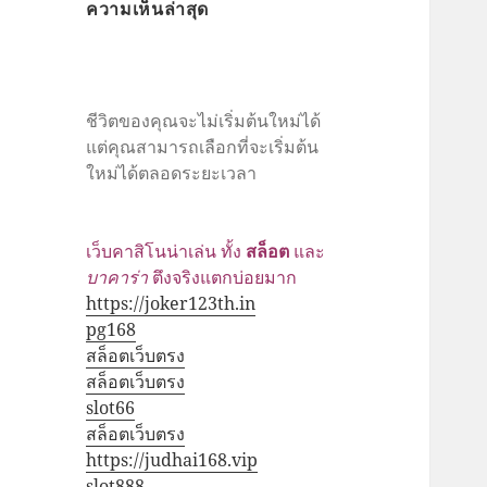
ความเห็นล่าสุด
ชีวิตของคุณจะไม่เริ่มต้นใหม่ได้
แต่คุณสามารถเลือกที่จะเริ่มต้น
ใหม่ได้ตลอดระยะเวลา
เว็บคาสิโนน่าเล่น ทั้ง
สล็อต
และ
บาคาร่า
ตึงจริงแตกบ่อยมาก
https://joker123th.in
pg168
สล็อตเว็บตรง
สล็อตเว็บตรง
slot66
สล็อตเว็บตรง
https://judhai168.vip
slot888