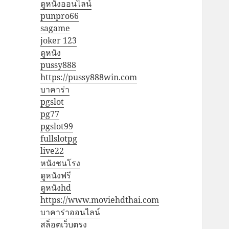
ดูหนังออนไลน์
punpro66
sagame
joker 123
ดูหนัง
pussy888
https://pussy888win.com
บาคาร่า
pgslot
pg77
pgslot99
fullslotpg
live22
หนังชนโรง
ดูหนังฟรี
ดูหนังhd
https://www.moviehdthai.com
บาคาร่าออนไลน์
สล็อตเว็บตรง