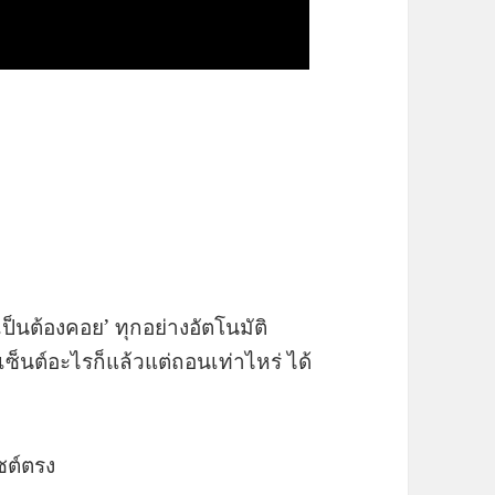
ำเป็นต้องคอย’ ทุกอย่างอัตโนมัติ
์เซ็นต์อะไรก็แล้วแต่ถอนเท่าไหร่ ได้
ไซต์ตรง