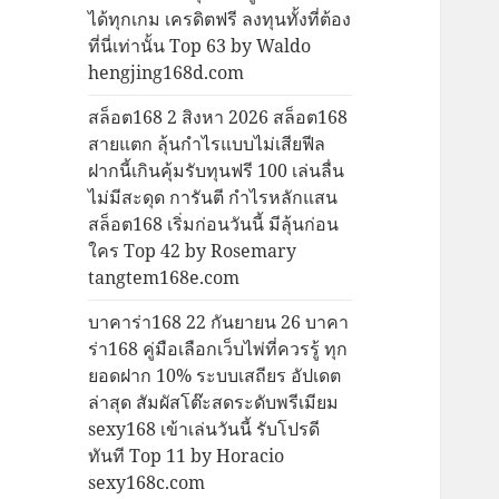
ได้ทุกเกม เครดิตฟรี ลงทุนทั้งที่ต้อง
ที่นี่เท่านั้น Top 63 by Waldo
hengjing168d.com
สล็อต168 2 สิงหา 2026 สล็อต168
สายแตก ลุ้นกำไรแบบไม่เสียฟีล
ฝากนี้เกินคุ้มรับทุนฟรี 100 เล่นลื่น
ไม่มีสะดุด การันตี กำไรหลักแสน
สล็อต168 เริ่มก่อนวันนี้ มีลุ้นก่อน
ใคร Top 42 by Rosemary
tangtem168e.com
บาคาร่า168 22 กันยายน 26 บาคา
ร่า168 คู่มือเลือกเว็บไพ่ที่ควรรู้ ทุก
ยอดฝาก 10% ระบบเสถียร อัปเดต
ล่าสุด สัมผัสโต๊ะสดระดับพรีเมียม
sexy168 เข้าเล่นวันนี้ รับโปรดี
ทันที Top 11 by Horacio
sexy168c.com