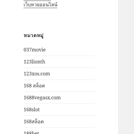
เว็บหวยออนไลน์
หมวดหมู่
037movie
123lionth
123xos.com
168 สล็อต
1688vegasx.com
168slot
168สล็อต
188bet