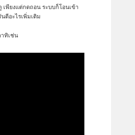
 เพียงแต่กดถอน ระบบก็โอนเข้า
นตีอะไรเพิ่มเติม
อาทิเช่น