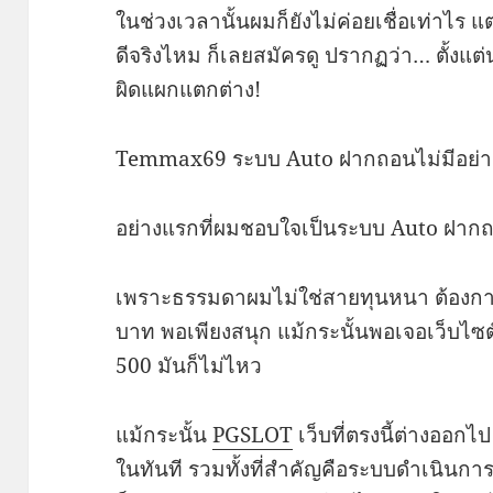
ในช่วงเวลานั้นผมก็ยังไม่ค่อยเชื่อเท่าไร 
ดีจริงไหม ก็เลยสมัครดู ปรากฏว่า… ตั้งแต่นา
ผิดแผกแตกต่าง!
Temmax69 ระบบ Auto ฝากถอนไม่มีอย่างน้
อย่างแรกที่ผมชอบใจเป็นระบบ Auto ฝากถอ
เพราะธรรมดาผมไม่ใช่สายทุนหนา ต้องการ
บาท พอเพียงสนุก แม้กระนั้นพอเจอเว็บไซต์
500 มันก็ไม่ไหว
แม้กระนั้น
PGSLOT
เว็บที่ตรงนี้ต่างออก
ในทันที รวมทั้งที่สำคัญคือระบบดำเนินการอ