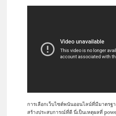
การเลือกเว็บไซต์พนันออนไลน์ที่มีมาตรฐ
สร้างประสบการณ์ที่ดี นี่เป็นเหตุผลที่ powe