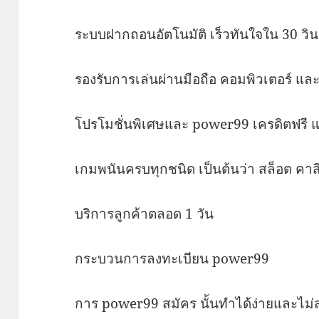
ระบบฝากถอนอัตโนมัติ เร็วทันใจใน 30 วิน
รองรับการเล่นผ่านมือถือ คอมพิวเตอร์ และ
โปรโมชั่นพิเศษและ power99 เครดิตฟรี แ
เกมพนันครบทุกชนิด เป็นต้นว่า สล็อต คาส
บริการลูกค้าตลอด 1 วัน
กระบวนการลงทะเบียน power99
การ power99 สมัคร นั้นทำได้ง่ายและไม่ส