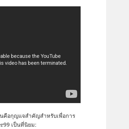
านคือกุญแจสำคัญสำหรับเพื่อการ
r99 เป็นที่นิยม: