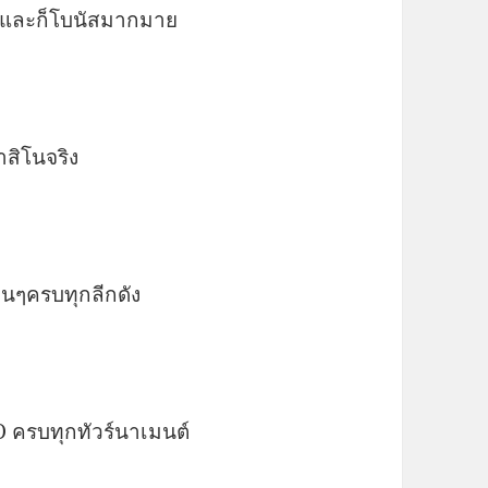
ม และก็โบนัสมากมาย
าสิโนจริง
่นๆครบทุกลีกดัง
O ครบทุกทัวร์นาเมนต์