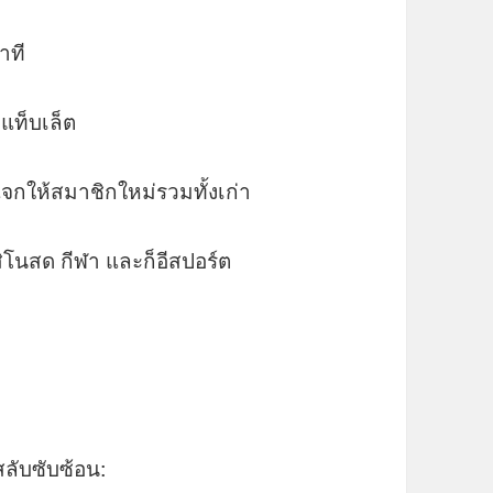
าที
แท็บเล็ต
จกให้สมาชิกใหม่รวมทั้งเก่า
ิโนสด กีฬา และก็อีสปอร์ต
ลับซับซ้อน: