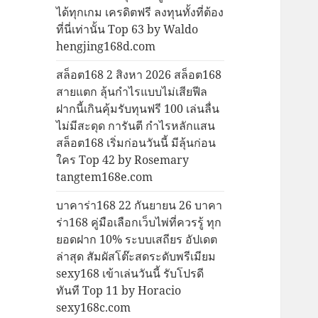
ได้ทุกเกม เครดิตฟรี ลงทุนทั้งที่ต้อง
ที่นี่เท่านั้น Top 63 by Waldo
hengjing168d.com
สล็อต168 2 สิงหา 2026 สล็อต168
สายแตก ลุ้นกำไรแบบไม่เสียฟีล
ฝากนี้เกินคุ้มรับทุนฟรี 100 เล่นลื่น
ไม่มีสะดุด การันตี กำไรหลักแสน
สล็อต168 เริ่มก่อนวันนี้ มีลุ้นก่อน
ใคร Top 42 by Rosemary
tangtem168e.com
บาคาร่า168 22 กันยายน 26 บาคา
ร่า168 คู่มือเลือกเว็บไพ่ที่ควรรู้ ทุก
ยอดฝาก 10% ระบบเสถียร อัปเดต
ล่าสุด สัมผัสโต๊ะสดระดับพรีเมียม
sexy168 เข้าเล่นวันนี้ รับโปรดี
ทันที Top 11 by Horacio
sexy168c.com