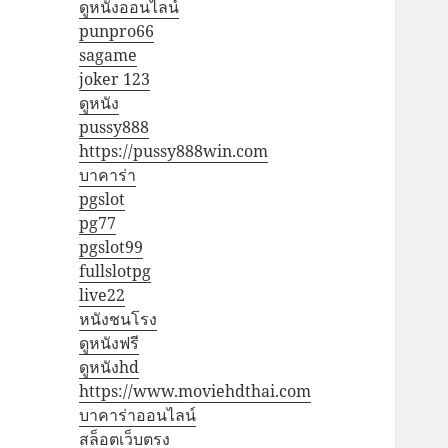
ดูหนังออนไลน์
punpro66
sagame
joker 123
ดูหนัง
pussy888
https://pussy888win.com
บาคาร่า
pgslot
pg77
pgslot99
fullslotpg
live22
หนังชนโรง
ดูหนังฟรี
ดูหนังhd
https://www.moviehdthai.com
บาคาร่าออนไลน์
สล็อตเว็บตรง