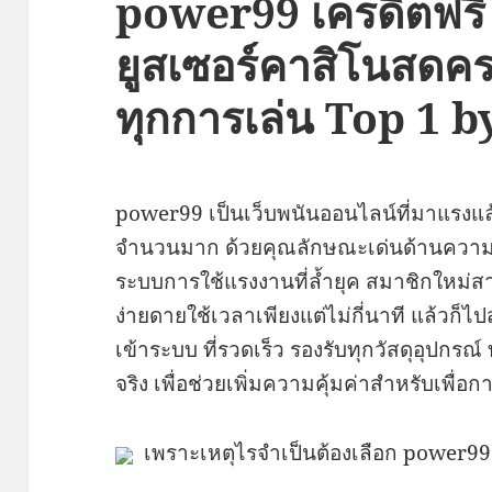
power99 เครดิตฟรี 
ยูสเซอร์คาสิโนสดคร
ทุกการเล่น Top 1 b
power99 เป็นเว็บพนันออนไลน์ที่มาแรงแล้
จำนวนมาก ด้วยคุณลักษณะเด่นด้านความ
ระบบการใช้แรงงานที่ล้ำยุค สมาชิกใหม่ส
ง่ายดายใช้เวลาเพียงแต่ไม่กี่นาที แล้วก็ไป
เข้าระบบ ที่รวดเร็ว รองรับทุกวัสดุอุปกรณ์
จริง เพื่อช่วยเพิ่มความคุ้มค่าสำหรับเพื่อ
เพราะเหตุไรจำเป็นต้องเลือก power99