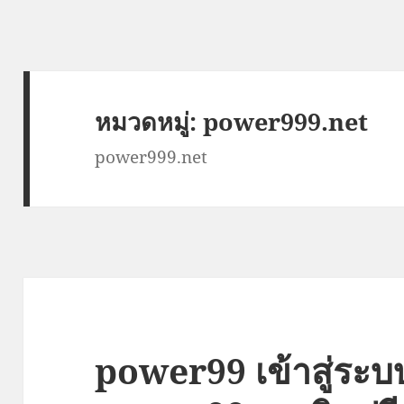
หมวดหมู่:
power999.net
power999.net
power99 เข้าสู่ระบ