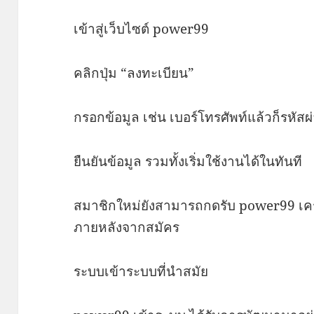
เข้าสู่เว็บไซต์ power99
คลิกปุ่ม “ลงทะเบียน”
กรอกข้อมูล เช่น เบอร์โทรศัพท์แล้วก็รหัสผ
ยืนยันข้อมูล รวมทั้งเริ่มใช้งานได้ในทันที
สมาชิกใหม่ยังสามารถกดรับ power99 เครดิต
ภายหลังจากสมัคร
ระบบเข้าระบบที่นำสมัย