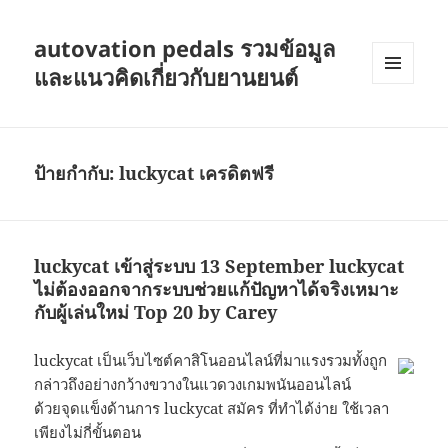
autovation pedals รวมข้อมูล
และแนวคิดเกี่ยวกับยานยนต์
เมนู
และวิด
เจ็ต
ป้ายกำกับ:
luckycat เครดิตฟรี
luckycat เข้าสู่ระบบ 13 September luckycat
ไม่ต้องออกจากระบบช่วยแก้ปัญหาได้จริงเหมาะ
กับผู้เล่นใหม่ Top 20 by Carey
luckycat เป็นเว็บไซต์คาสิโนออนไลน์ที่มาแรงรวมทั้งถูก
กล่าวถึงอย่างกว้างขวางในแวดวงเกมพนันออนไลน์
ด้วยจุดแข็งด้านการ luckycat สมัคร ที่ทำได้ง่าย ใช้เวลา
เพียงไม่กี่ขั้นตอน