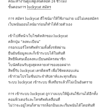
คณะทำงานดูแลผู้เล่นตลอด 24 ชั่วโมง
ขั้นตอนการ
luckycat สมัคร
การ สมัคร luckycat ดีไซน์มาให้ใช้งานง่าย แม้ไม่เคยสมัคร
เว็บพนันออนไลน์มาก่อนก็ทำได้ด้วยตัวเอง
เข้าไปที่หน้าเว็บไซต์หลักของ luckycat
คลิกปุ่ม “ลงทะเบียน”
กรอกเบอร์โทรศัพท์รวมทั้งตั้งรหัสผ่าน
ยืนยันข้อมูลและก็เข้าระบบได้ในทันที
สิทธิพิเศษเมื่อลงทะเบียนสมัครสมาชิก
โบนัสต้อนรับสูงสุดหลายเท่าของยอดฝาก
สิทธิ์รับ luckycat เครดิตฟรี เพื่อใช้ทดสอบเล่น
เข้าร่วมโปรโมชั่นประจำสัปดาห์และทุกเดือน
ระบบ luckycat เข้าระบบ ที่เสถียรแล้วก็ไม่เป็นอันตราย
การ เข้าระบบ luckycat ถูกวางแบบให้ผู้เล่นใช้งานได้อีกทั้ง
คอมพิวเตอร์และโทรศัพท์เคลื่อนที่
ไม่ว่าจะอยู่ไหนก็สามารถล็อกอินและเริ่มพนันได้โดยทันที