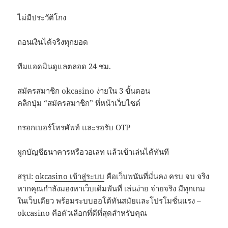
ไม่มีประวัติโกง
ถอนเงินได้จริงทุกยอด
ทีมแอดมินดูแลตลอด 24 ชม.
สมัครสมาชิก okcasino ง่ายใน 3 ขั้นตอน
คลิกปุ่ม “สมัครสมาชิก” ที่หน้าเว็บไซต์
กรอกเบอร์โทรศัพท์ และรอรับ OTP
ผูกบัญชีธนาคารหรือวอเลท แล้วเข้าเล่นได้ทันที
สรุป:
okcasino เข้าสู่ระบบ
คือเว็บพนันที่มั่นคง ครบ จบ จริง
หากคุณกำลังมองหาเว็บเดิมพันที่ เล่นง่าย จ่ายจริง มีทุกเกม
ในเว็บเดียว พร้อมระบบออโต้ทันสมัยและโปรโมชั่นแรง –
okcasino คือตัวเลือกที่ดีที่สุดสำหรับคุณ