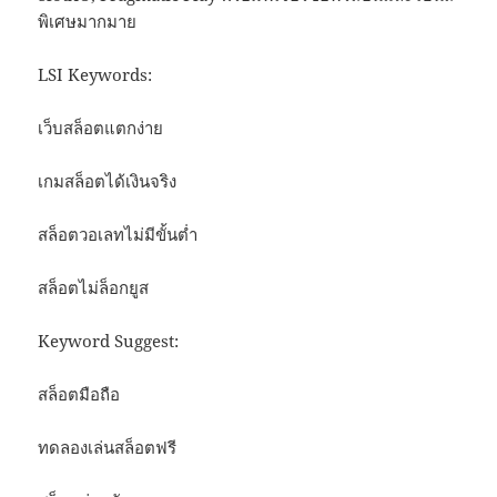
พิเศษมากมาย
LSI Keywords:
เว็บสล็อตแตกง่าย
เกมสล็อตได้เงินจริง
สล็อตวอเลทไม่มีขั้นต่ำ
สล็อตไม่ล็อกยูส
Keyword Suggest:
สล็อตมือถือ
ทดลองเล่นสล็อตฟรี