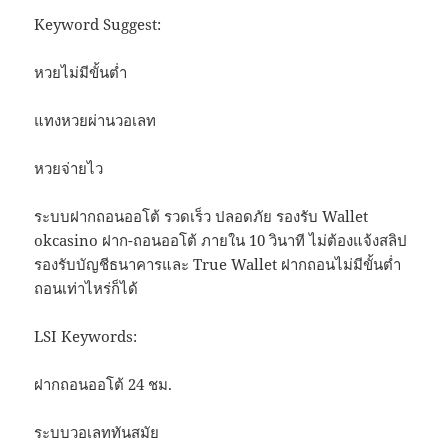
Keyword Suggest:
หวยไม่มีขั้นต่ำ
แทงหวยผ่านวอเลท
หวยจ่ายไว
ระบบฝากถอนออโต้ รวดเร็ว ปลอดภัย รองรับ Wallet
okcasino ฝาก-ถอนออโต้ ภายใน 10 วินาที ไม่ต้องแจ้งสลิป
รองรับบัญชีธนาคารและ True Wallet ฝากถอนไม่มีขั้นต่ำ
ถอนเท่าไหร่ก็ได้
LSI Keywords:
ฝากถอนออโต้ 24 ชม.
ระบบวอเลททันสมัย