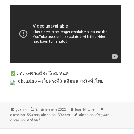
สมัครฟรีวันนี้ รับโบนัสทันที
okcasino – เว็บตรงที่นักเดิมพันวางใจทั่วไทย
รูป
เขียน
ผู้
หมวด
รูปภาพ
24 พฤษภาคม 2025
Juan Mitchell
แบบ
เมื่อ
เขียน
ป้าย
หมู่
okcasino159.com
,
okcasino159.com
okcasino เข้าสู่ระบบ
,
เรื่อง
กำกับ
okcasino เครดิตฟรี
แนะแนว