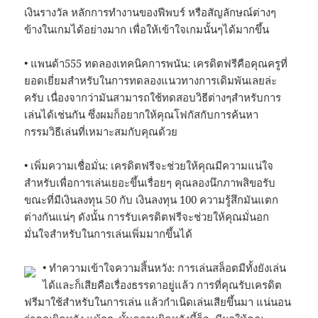
เงินรางวัล หลักการทำงานของฟีพบร์ หรือสัญลักษณ์ต่างๆ
ข้างในเกมได้อย่างมาก เพื่อให้เข้าใจเกมนั้นๆได้มากขึ้น
• แพนด้า555 ทดลองเทคนิคการพนัน: เครดิตฟรีคือคุณครูที่
ยอดเยี่ยมสำหรับในการทดลองแนวทางการเดิมพันเลยล่ะ
ครับ เนื่องจากว่ามันสามารถใช้ทดสอบวิธีต่างๆสำหรับการ
เล่นได้เช่นกัน ซึ่งผมก็อยากให้คุณโฟกัสกับการค้นหา
กรรมวิธีเล่นที่เหมาะสมกับคุณด้วย
• เพิ่มความเชื่อมั่น: เครดิตฟรีจะช่วยให้คุณมีความแน่ใจ
สำหรับเพื่อการเล่นเยอะขึ้นเรื่อยๆ คุณลองนึกภาพสิขอรับ
ขณะที่มีเงินลงทุน 50 กับ เงินลงทุน 100 ความรู้สึกมันแตก
ต่างกันแน่ๆ ดังนั้น การรับเครดิตฟรีจะช่วยให้คุณมั่นอก
มั่นใจสำหรับในการเล่นเพิ่มมากขึ้นได้
• ทำความเข้าใจความสิ้นหวัง: การเล่นสล็อตมีทั้งยังเล่น
ได้และก็เสียคือเรื่องธรรดาอยู่แล้ว การที่คุณรับเครดิต
ฟรีมาใช้สำหรับในการเล่น แล้วกำเนิดเล่นเสียขึ้นมา แน่นอน