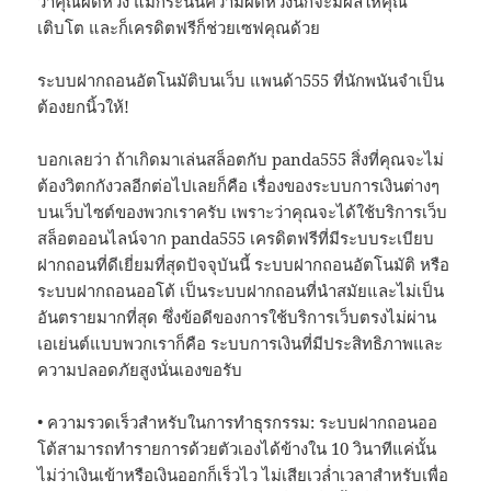
ว่าคุณผิดหวัง แม้กระนั้นความผิดหวังนี้ก็จะมีผลให้คุณ
เติบโต และก็เครดิตฟรีก็ช่วยเซฟคุณด้วย
ระบบฝากถอนอัตโนมัติบนเว็บ แพนด้า555 ที่นักพนันจำเป็น
ต้องยกนิ้วให้!
บอกเลยว่า ถ้าเกิดมาเล่นสล็อตกับ panda555 สิ่งที่คุณจะไม่
ต้องวิตกกังวลอีกต่อไปเลยก็คือ เรื่องของระบบการเงินต่างๆ
บนเว็บไซต์ของพวกเราครับ เพราะว่าคุณจะได้ใช้บริการเว็บ
สล็อตออนไลน์จาก panda555 เครดิตฟรีที่มีระบบระเบียบ
ฝากถอนที่ดีเยี่ยมที่สุดปัจจุบันนี้ ระบบฝากถอนอัตโนมัติ หรือ
ระบบฝากถอนออโต้ เป็นระบบฝากถอนที่นำสมัยและไม่เป็น
อันตรายมากที่สุด ซึ่งข้อดีของการใช้บริการเว็บตรงไม่ผ่าน
เอเย่นต์แบบพวกเราก็คือ ระบบการเงินที่มีประสิทธิภาพและ
ความปลอดภัยสูงนั่นเองขอรับ
• ความรวดเร็วสำหรับในการทำธุรกรรม: ระบบฝากถอนออ
โต้สามารถทำรายการด้วยตัวเองได้ข้างใน 10 วินาทีแค่นั้น
ไม่ว่าเงินเข้าหรือเงินออกก็เร็วไว ไม่เสียเวล่ำเวลาสำหรับเพื่อ