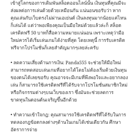
เข้าสู่โลกของการเดิมพันสล็อตออนไลน์นั้น เงินทุนที่คุณมีจะ
ส่งผลต่อการเล่นด้วยด้วยเหมือนกัน แน่นอนขอรับว่า หาก
คุณเล่นกับเว็บตรงไม่ผ่านเอเย่นต์ เงินลงทุนมากน้อยแค่ไหน
ก็เล่นได้ แต่ว่าพอเพียงคุณเป็นมือใหม่ด้วยแล้วล่ะก็ สล็อต
เครดิตฟรี 50 บาทก็สื่อความหมายแน่นอน เพราะเหตุว่ามือ
ใหม่ควรได้เริ่มเล่นเกมได้ง่ายที่สุด โดยเหตุนี้ การรับเครดิต
ฟรีจากโปรโมชั่นก็เลยสำคัญมากๆเลยล่ะครับ
• ลดความเสี่ยงด้านการเงิน: Panda555 จะช่วยให้มือใหม่
สามารถทดสอบเล่นเกมที่อยากได้โดยไม่ต้องเริ่มด้วยเงินทุน
ของตนได้เลยขอรับ คุณอาจจะมีเกมที่พึงพอใจและอยากลอง
เล่น ก็สามารถใช้เครดิตฟรีที่ได้รับจากโปรโมชั่นสมาชิกใหม่
หรือกิจกรรมต่างๆบนเว็บของเรา ซึ่งมันจะช่วยลดการ
ขาดทุนในตอนต้นเจริญขึ้นอีกด้วย
• ทำความเข้าใจกฎ: คุณสามารถใช้เครดิตฟรีที่ได้รับในการ
ทดลองกฎข้อตกลงต่างๆด้านในเกมได้เช่นเดียวกัน ศึกษา
อัตราการจ่าย