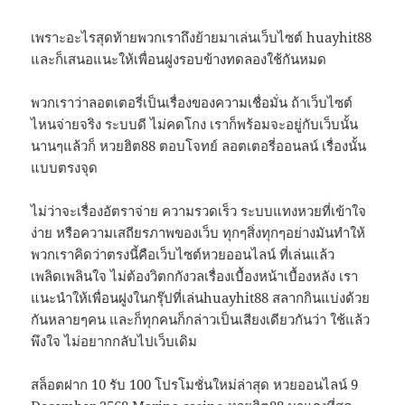
เพราะอะไรสุดท้ายพวกเราถึงย้ายมาเล่นเว็บไซต์ huayhit88
และก็เสนอแนะให้เพื่อนฝูงรอบข้างทดลองใช้กันหมด
พวกเราว่าลอตเตอรี่เป็นเรื่องของความเชื่อมั่น ถ้าเว็บไซต์
ไหนจ่ายจริง ระบบดี ไม่คดโกง เราก็พร้อมจะอยู่กับเว็บนั้น
นานๆแล้วก็ หวยฮิต88 ตอบโจทย์ ลอตเตอรี่ออนลน์ เรื่องนั้น
แบบตรงจุด
ไม่ว่าจะเรื่องอัตราจ่าย ความรวดเร็ว ระบบแทงหวยที่เข้าใจ
ง่าย หรือความเสถียรภาพของเว็บ ทุกๆสิ่งทุกๆอย่างมันทำให้
พวกเราคิดว่าตรงนี้คือเว็บไซต์หวยออนไลน์ ที่เล่นแล้ว
เพลิดเพลินใจ ไม่ต้องวิตกกังวลเรื่องเบื้องหน้าเบื้องหลัง เรา
แนะนำให้เพื่อนฝูงในกรุ๊ปที่เล่นhuayhit88 สลากกินแบ่งด้วย
กันหลายๆคน และก็ทุกคนก็กล่าวเป็นเสียงเดียวกันว่า ใช้แล้ว
พึงใจ ไม่อยากกลับไปเว็บเดิม
สล็อตฝาก 10 รับ 100 โปรโมชั่นใหม่ล่าสุด หวยออนไลน์ 9