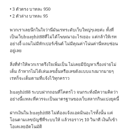
• 3 ตัวตรง บาทละ 950
• 2 ตัวล่าง บาทละ 95
พวกเราเลยนึกในใจว่านี่มันเรทระดับเว็บใหญ่ๆเลยค่ะ ทั้งที่
เป็นเว็บhuayhit88ที่ไม่ได้โฆษณาอะไรเยอะ แต่กล้าให้เรท
อย่างงี้ แถมไม่มีหักเปอร์เซ็นต์ ไม่มีคุณค่าโน่นค่านี่หลบซ่อน
อยู่เลย
สิ่งที่ทำให้พวกเราตรึงใจเพิ่มเป็น ไม่เคยมีปัญหาเรื่องจ่ายไม่
เต็ม ถ้าหากไม่ได้เล่นเลขอั้นหรือเลขดังแบบแรงมากมายๆ
เรทก็จะเต็มตามที่แจ้งไว้ทุกคราว
huayhit88 ระบบฝากถอนที่โคตรไว จนกระทั่งมีความคิดว่า
อย่างนี้แหละที่ควรจะเป็นมาตรฐานของเว็บสลากกินแบ่งยุคนี้
ฝากเงินใน huayhit88 ไม่ต้องแจ้งแอดมินอะไรทั้งนั้น แค่
โอนตามเลขบัญชีที่ระบบให้ แล้วรอราวๆ 10 วินาที เงินก็เข้า
โอเคเลยอัตโนมัติ