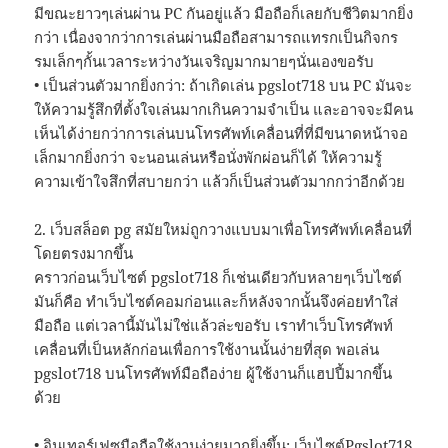
มีขณะยาวๆเล่นผ่าน PC กันอยู่แล้ว มือถือก็เลยกับชีวิตมากยิ่ง
กว่า เนื่องจากว่าการเล่นผ่านมือถือสามารถแทรกเป็นกิจกร
รมเล็กๆกั้นเวลาระหว่างวันเจริญมากมายๆนั่นเองขอรับ
• เป็นส่วนตัวมากยิ่งกว่า: ถ้าเกิดเล่น pgslot718 บน PC มันจะ
ให้ความรู้สึกที่ตั้งใจเล่นมากเกินความจำเป็น และอาจจะมีคน
เห็นได้ง่ายกว่าการเล่นบนโทรศัพท์เคลื่อนที่ที่มีขนาดหน้าจอ
เล็กมากยิ่งกว่า จะนอนเล่นหรือนั่งพักผ่อนก็ได้ ให้ความรู้
ความเข้าใจสึกที่สบายกว่า แล้วก็เป็นส่วนตัวมากกว่าอีกด้วย
2. เว็บสล็อต pg สมัยใหม่ถูกวางแบบมาเพื่อโทรศัพท์เคลื่อนที่
โดยตรงมากขึ้น
คราวก่อนเว็บไซต์ pgslot718 ก็เช่นเดียวกับหลายๆเว็บไซต์
มันก็คือ ทำเว็บไซต์คอมก่อนและก็หลังจากนั้นจึงค่อยทำใส่
มือถือ แต่เวลานี้มันไม่ใช่แล้วล่ะขอรับ เราทำเว็บโทรศัพท์
เคลื่อนที่เป็นหลักก่อนเพื่อการใช้งานนั้นง่ายที่สุด พอเล่น
pgslot718 บนโทรศัพท์มือถือง่าย ผู้ใช้งานก็แฮปปี้มากขึ้น
ด้วย
• อินเทอร์เฟซมือถือใช้งานง่ายมากยิ่งขึ้น: เว็บไซต์Pgslot718