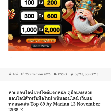
…
รูป
เขียน
หมวด
ป้าย
ลิงก์
25 พฤษภาคม 2026
PGSlot
pg718
,
pgslot718
แบบ
เมื่อ
หมู่
กำกับ
เรื่อง
หวยออนไลน์ เวปไซต์แจกหนัก คู่มือแทงหวย
ออนไลน์สำหรับมือใหม่ พนันออนไลน์ เว็บแม่
ทดลองเล่น Top 89 by Marina 13 November
2568