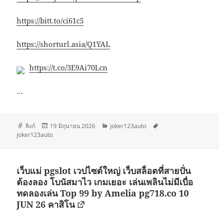
https://bitt.to/ci61c5
https://shorturl.asia/Q1YAL
https://t.co/3E9Ai70Lcn
…
รูป
เขียน
หมวด
ป้าย
ลิงก์
19 มิถุนายน 2026
joker123auto
แบบ
เมื่อ
หมู่
กำกับ
joker123auto
เรื่อง
เว็บแม่ pgslot เวปไซต์ใหญ่ เว็บสล็อตที่สายปั่น
ต้องลอง โบนัสมาไว เกมเยอะ เล่นเพลินไม่มีเบื่อ
ทดลองเล่น Top 99 by Amelia pg718.co 10
JUN 26 คาสิโน