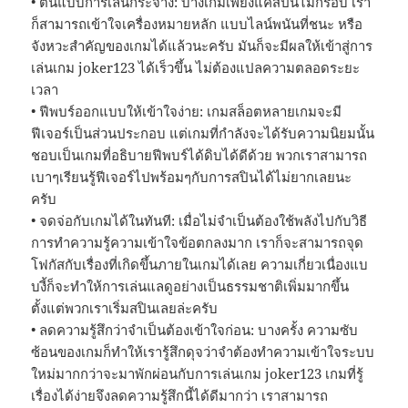
• ต้นแบบการเล่นกระจ่าง: บางเกมเพียงแค่สปินไม่กี่รอบ เรา
ก็สามารถเข้าใจเครื่องหมายหลัก แบบไลน์พนันที่ชนะ หรือ
จังหวะสำคัญของเกมได้แล้วนะครับ มันก็จะมีผลให้เข้าสู่การ
เล่นเกม joker123 ได้เร็วขึ้น ไม่ต้องแปลความตลอดระยะ
เวลา
• ฟีพบร์ออกแบบให้เข้าใจง่าย: เกมสล็อตหลายเกมจะมี
ฟีเจอร์เป็นส่วนประกอบ แต่เกมที่กำลังจะได้รับความนิยมนั้น
ชอบเป็นเกมที่อธิบายฟีพบร์ได้ดิบได้ดีด้วย พวกเราสามารถ
เบาๆเรียนรู้ฟีเจอร์ไปพร้อมๆกับการสปินได้ไม่ยากเลยนะ
ครับ
• จดจ่อกับเกมได้ในทันที: เมื่อไม่จำเป็นต้องใช้พลังไปกับวิธี
การทำความรู้ความเข้าใจข้อตกลงมาก เราก็จะสามารถจุด
โฟกัสกับเรื่องที่เกิดขึ้นภายในเกมได้เลย ความเกี่ยวเนื่องแบ
บงี้ก็จะทำให้การเล่นแลดูอย่างเป็นธรรมชาติเพิ่มมากขึ้น
ตั้งแต่พวกเราเริ่มสปินเลยล่ะครับ
• ลดความรู้สึกว่าจำเป็นต้องเข้าใจก่อน: บางครั้ง ความซับ
ซ้อนของเกมก็ทำให้เรารู้สึกดุจว่าจำต้องทำความเข้าใจระบบ
ใหม่มากกว่าจะมาพักผ่อนกับการเล่นเกม joker123 เกมที่รู้
เรื่องได้ง่ายจึงลดความรู้สึกนี้ได้ดีมากว่า เราสามารถ