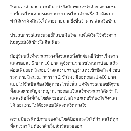
ในแต่ละจำพวกสลากกินแบ่งยังมีเลขแนะนำด้วย อย่างเช่น
วันนี้เลขไหนคนแทงมากมาย เลขไหนจ่ายครึ่ง มีแจ้งหมด
ทำให้เราตัดสินใจได้ง่ายดายมากยิ่งขึ้นว่าควรเล่นหรือข้าม
ประสบการณ์แทงหวยยี่กีแบบมือใหม่ แต่ได้เงินใช้จริงจาก
huayhit88
ข้างในคืนเดียว
มีอยู่วันหนึ่งที่พวกเราว่างทั้งวันเลยนั่งพักผ่อนยี่กีขำๆเริ่มจาก
แทงรอบละ 5 บาท 10 บาท ดูจังหวะว่าเลขไหนมาบ่อย แล้ว
ค่อยเพิ่มยอดในรอบข้างหลังๆปรากฏว่าแทงเข้าชิดกัน 4 รอบ
รวด ภายในระยะเวลาราว 2 ชั่วโมง มียอดถอน 1,400 บาท
แบบไม่จำเป็นต้องใช้สูตรอะไรทั้งนั้น แค่พิจารณาเลขดีๆรวม
ทั้งแทงตามสัญชาตญาณ พอถอนเงินเสร็จพวกเราก็คิดว่า นี่
แหละคือสิ่งที่เว็บไซต์หวยออนไลน์ ลอตเตอรี่ต้องมีจริงๆเล่น
ได้ ถอนง่าย ไม่ต้องคอยให้หงุดหงิดดวงใจ
ความมีประสิทธิภาพของเว็บไซต์ป้อมดวงใจได้ว่าเล่นได้ทุก
ที่ทุกเวลา ไม่ต้องกลัวเว็บล่มวันหวยออก