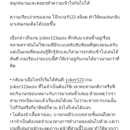
สนุกสนานและค่อยๆทำความเข้าใจกันไปได้
ความเรียบง่ายของเกม โจ๊กเกอร์123 สล็อต ทำให้คนเล่นกลับ
มาเล่นเกมเดิมได้บ่อยขึ้น
เมื่อกล่าวถึงเกม joker123auto ที่กลับมาเล่นซ้ำอยู่เรื่อย
หลายครามันไม่ใช่เกมที่มีระบบสลับซับซ้อนที่สุดเลยนะครับ
แต่เป็นเกมที่คนเล่นรู้สึกรู้จักและก็สามารถกลับเข้าไปเล่นได้
ทันที เกมเรียบง่ายแบบนี้ทำให้เราอยู่กับเกมได้ยาวนานกว่าที่
คิด
• กลับมาเมื่อไหร่ก็เริ่มได้ทันที:
joker123
เกม
joker123auto ที่ไม่จำเป็นต้องใช้เวลาทบทวนกติกาหรือฟี
พบร์นานๆชอบเหมาะกับการมาเล่นซ้ำเสมอ ด้วยเหตุว่าเรา
สามารถเปิดเกมแล้วเริ่มเล่นได้เลย ไม่ว่าจะห่างจากเกมนั้น
ไปกี่วันหรือกี่อาทิตย์ก็ตาม ยังไงก็เล่นได้แน่ๆ
• ไม่ต้องจำเนื้อหาเยอะ: บางเกมมีระบบหลายชั้นจนถึงพวก
เราจำเป็นต้องจดจำแนวทางการทำงานของมันไปด้วย แต่ว่า
เกมที่เล่นง่ายมักจะลดภาระหน้าที่ส่วนนี้ไปเลย ทำให้พวกเรา