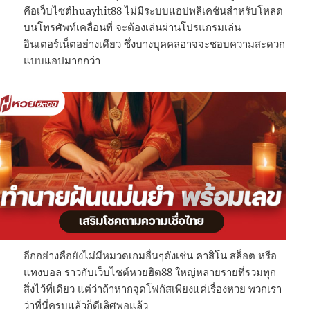
คือเว็บไซต์huayhit88 ไม่มีระบบแอปพลิเคชันสำหรับโหลด
บนโทรศัพท์เคลื่อนที่ จะต้องเล่นผ่านโปรแกรมเล่น
อินเตอร์เน็ตอย่างเดียว ซึ่งบางบุคคลอาจจะชอบความสะดวก
แบบแอปมากกว่า
อีกอย่างคือยังไม่มีหมวดเกมอื่นๆดังเช่น คาสิโน สล็อต หรือ
แทงบอล ราวกับเว็บไซต์หวยฮิต88 ใหญ่หลายรายที่รวมทุก
สิ่งไว้ที่เดียว แต่ว่าถ้าหากจุดโฟกัสเพียงแค่เรื่องหวย พวกเรา
ว่าที่นี่ครบแล้วก็ดีเลิศพอแล้ว