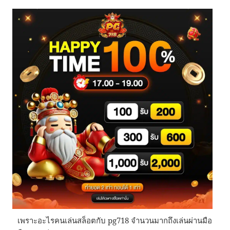
เพราะอะไรคนเล่นสล็อตกับ pg718 จำนวนมากถึงเล่นผ่านมือ