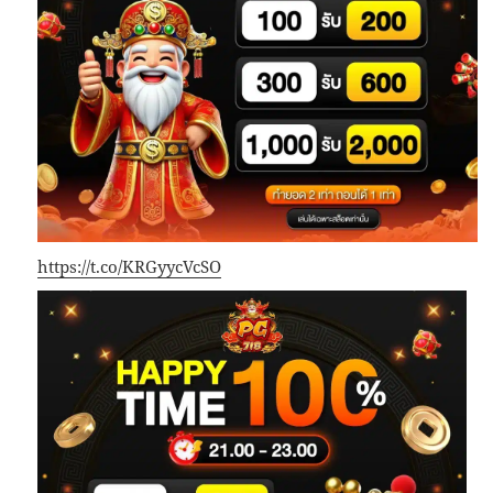
https://t.co/KRGyycVcSO