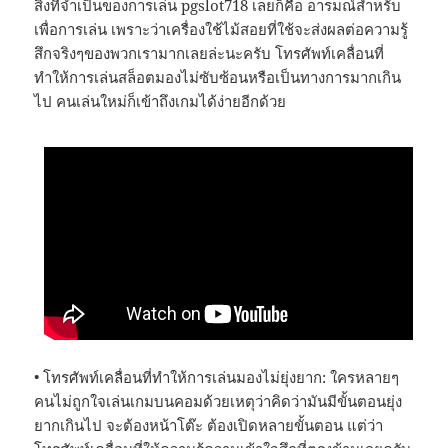
สิ่งที่จำเป็นของการเล่น pgslot718 เลยก็คือ อารมณ์สำหรับ
เพื่อการเล่น เพราะว่าเครื่องใช้ไม้สอยที่ใช้จะส่งผลต่อความรู้
สึกจริงๆของพวกเรามากเลยล่ะนะครับ โทรศัพท์เคลื่อนที่
ทำให้การเล่นสล็อตมองไม่ซับซ้อนหรือเป็นทางการมากเกิน
ไป คนเล่นใหม่ก็เข้าถึงเกมได้ง่ายอีกด้วย
• โทรศัพท์เคลื่อนที่ทำให้การเล่นมองไม่ยุ่งยาก: ใครหลายๆ
คนไม่ถูกใจเล่นเกมบนคอมด้วยเหตุว่าคิดว่ามันมีขั้นตอนยุ่ง
ยากเกินไป จะต้องหน้าโต๊ะ ต้องเปิดหลายขั้นตอน แต่ว่า