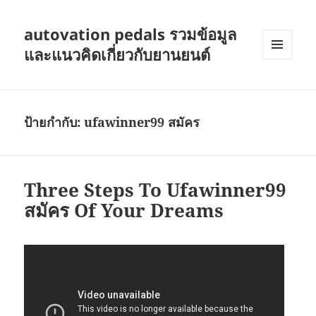
autovation pedals รวมข้อมูล
และแนวคิดเกี่ยวกับยานยนต์
เมนู
และวิด
เจ็ต
ป้ายกำกับ:
ufawinner99 สมัคร
Three Steps To Ufawinner99
สมัคร Of Your Dreams