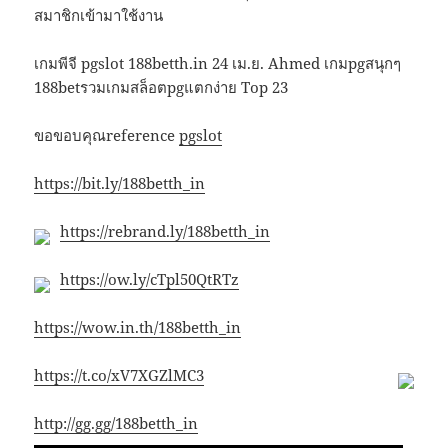
สมาชิกเข้ามาใช้งาน
เกมพีจี pgslot 188betth.in 24 เม.ย. Ahmed เกมpgสนุกๆ
188betรวมเกมสล็อตpgแตกง่าย Top 23
ขอขอบคุณreference
pgslot
https://bit.ly/188betth_in
https://rebrand.ly/188betth_in
https://ow.ly/cTpl50QtRTz
https://wow.in.th/188betth_in
https://t.co/xV7XGZlMC3
http://gg.gg/188betth_in