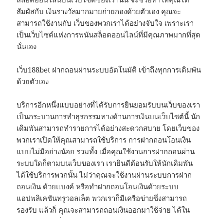
สัมผัสกับ เงินรางวัลมากมายก่ายกองด้วยตัวเอง คุณจะ
สามารถใช้งานกับ เว็บของพวกเราได้อย่างจับใจ เพราะเรา
เป็นเว็บไซต์แห่งการพนันสล็อตออนไลน์ที่มีคุณภาพมากที่สุด
นั่นเอง
เว็บ188bet ฝากถอนผ่านระบบอัตโนมัติ เข้าถึงทุกการเดิมพัน
ด้วยตัวเอง
บริการอีกหนึ่งแบบอย่างที่ได้รับการยินยอมรับบนเว็บของเรา
เป็นกระบวนการทำธุรกรรมทางด้านการเงินบนเว็บไซต์นี้ นัก
เดิมพันสามารถทำรายการได้อย่างสะดวกสบาย โดยเว็บของ
พวกเราเปิดให้คุณสามารถใช้บริการ การฝากถอนโอนเงิน
แบบไม่มีอย่างน้อย รวมทั้ง เมื่อคุณใช้งานการฝากถอนผ่าน
ระบบใดก็ตามบนเว็บของเรา เรายินดีต้อนรับให้นักเดิมพัน
ได้ใช้บริการพวกนั้น ไม่ว่าคุณจะใช้งานผ่านระบบการฝาก
ถอนเงิน ด้วยแบงค์ หรือทำฝากถอนโอนเงินด้วยระบบ
แอปพลิเคชันทรูวอลเล็ต พวกเราก็มีเครือข่ายซึ่งสามารถ
รองรับ แล้วก็ คุณจะสามารถถอนเงินออกมาใช้จ่าย ได้ใน