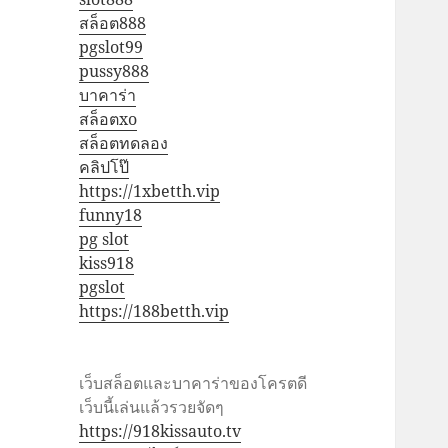
สล็อต888
pgslot99
pussy888
บาคาร่า
สล็อตxo
สล็อตทดลอง
คลิปโป๊
https://1xbetth.vip
funny18
pg slot
kiss918
pgslot
https://188betth.vip
เว็บสล็อตและบาคาร่าของโครตดี
เว็บนี้เล่นแล้วรวยจัดๆ
https://918kissauto.tv