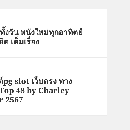
รี! ทั้งวัน หนังใหม่ทุกอาทิตย์
ต เต็มเรื่อง
ต์pg slot เว็บตรง ทาง
 Top 48 by Charley
r 2567