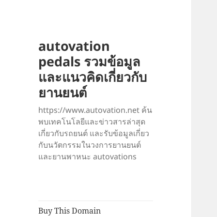
autovation
pedals รวมข้อมูล
และแนวคิดเกี่ยวกับ
ยานยนต์
https://www.autovation.net ค้น
พบเทคโนโลยีและข่าวสารล่าสุด
เกี่ยวกับรถยนต์ และรับข้อมูลเกี่ยว
กับนวัตกรรมในวงการยานยนต์
และยานพาหนะ autovations
Buy This Domain