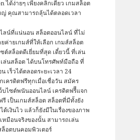
 ได้ง่ายๆ เพียงคลิกเดียว เกมสล็อต
ใหญ่ คุณสามารถลุ้นได้ตลอดเวลา
น์ที่แน่นอน สล็อตออนไลน์ ที่ไม่
ยค่ายเกมส์ที่ให้เลือก เกมส์สล็อต
ล็อตดีเยี่ยมที่สุด เดี๋ยวนี้ ที่เล่น
เล่นสล็อต ได้บนโทรศัพท์มือถือ ที่
-ถอน เร็วได้ตลอดระยะเวลา 24
แจกเครดิตฟรีทุกเมื่อเชื่อวัน สมัคร
เว็บไซต์พนันออนไลน์ เครดิตฟรีีแจก
ี เป็นเกมส์สล็อต สล็อตที่มีทั้งยัง
งได้เงินไว แล้วก็ยังมีในเรื่องของภาพ
เหมือนจริงของนั้น สามารถเล่น
งสล็อตบนคอมพิวเตอร์