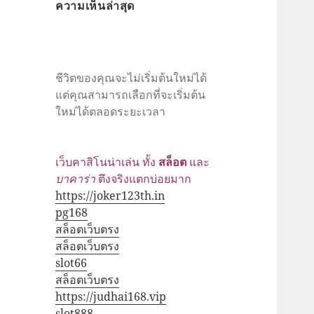
ความเห็นล่าสุด
ชีวิตของคุณจะไม่เริ่มต้นใหม่ได้
แต่คุณสามารถเลือกที่จะเริ่มต้น
ใหม่ได้ตลอดระยะเวลา
เว็บคาสิโนน่าเล่น ทั้ง
สล็อต
และ
บาคาร่า
ตึงจริงแตกบ่อยมาก
https://joker123th.in
pg168
สล็อตเว็บตรง
สล็อตเว็บตรง
slot66
สล็อตเว็บตรง
https://judhai168.vip
slot888