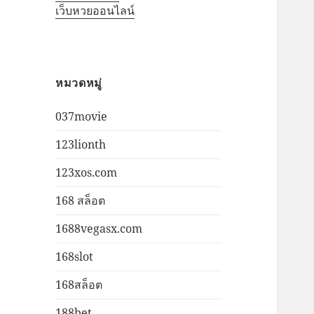
เว็บหวยออนไลน์
หมวดหมู่
037movie
123lionth
123xos.com
168 สล็อต
1688vegasx.com
168slot
168สล็อต
188bet