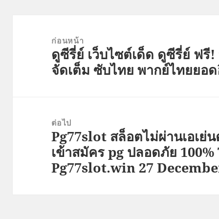
แนะแนว
เรื่อง
ก่อนหน้า
ดูซีรี่ย์ เว็บไซต์เด็ด ดูซีรี่ย์ ฟ
เรื่อง
จัดเต็ม ซับไทย พากย์ไทยยอดฮิ
ก่อน
หน้า:
ต่อไป
Pg77slot สล็อตไม่ผ่านเอเย่น
เรื่อง
เข้าสมัคร pg ปลอดภัย 100%
ต่อ
Pg77slot.win 27 Decembe
ไป: