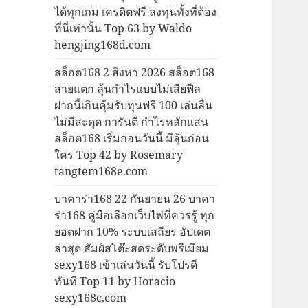
ได้ทุกเกม เครดิตฟรี ลงทุนทั้งที่ต้อง
ที่นี่เท่านั้น Top 63 by Waldo
hengjing168d.com
สล็อต168 2 สิงหา 2026 สล็อต168
สายแตก ลุ้นกำไรแบบไม่เสียฟีล
ฝากนี้เกินคุ้มรับทุนฟรี 100 เล่นลื่น
ไม่มีสะดุด การันตี กำไรหลักแสน
สล็อต168 เริ่มก่อนวันนี้ มีลุ้นก่อน
ใคร Top 42 by Rosemary
tangtem168e.com
บาคาร่า168 22 กันยายน 26 บาคา
ร่า168 คู่มือเลือกเว็บไพ่ที่ควรรู้ ทุก
ยอดฝาก 10% ระบบเสถียร อัปเดต
ล่าสุด สัมผัสโต๊ะสดระดับพรีเมียม
sexy168 เข้าเล่นวันนี้ รับโปรดี
ทันที Top 11 by Horacio
sexy168c.com