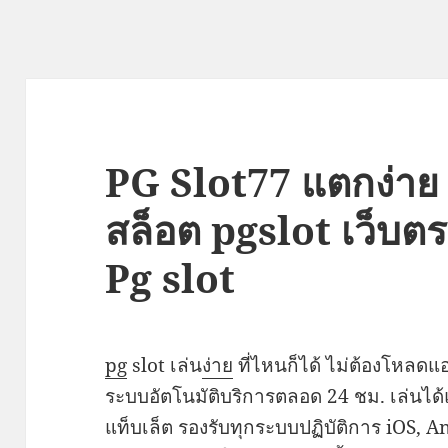
PG Slot77 แตกง่า
สล็อต pgslot เว็บต
Pg slot
pg
slot เล่น
ง่าย
ที่ไหนก็ได้ ไม่ต้องโหลดแอ
ระบบอัตโนมัติบริการตลอด 24 ชม. เล่นได้แล
แท็บเล็ต รองรับทุกระบบปฏิบัติการ iOS,