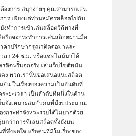
ที่ต้องการ สนุกง่ายๆ คุณสามารถเล่น
้องการ เพียงแต่ท่านสมัครสล็อตไปกับ
ยังทำการเข้าเล่นสล็อตวิถีทางที่
ร์หรือจะกระทำการเล่นสล็อตผ่านมือ
่จะหาคำปรึกษากรุณาติดต่อมาและ
วลา 24 ช.ม. หรือแชทไลน์มาได้
ดิตฟรีีแจกจริง เล่นเว็บไซต์พนัน
่มั่นคง พวกเรานั้นขอเสนอแนะสล็อต
ยืนยัน ในเรื่องของความเป็นอันดับที่
ดระยะเวลา เป็นลำดับที่หนึ่งในด้าน
นั้นยังเหมาะสมกับคนที่มีงบประมาณ
ะต้องกระทำจังหวะรวยได้ไม่ยากด้วย
คุ้มกว่าการที่เล่นสล็อตทั้งยังบน
ี่พึงพอใจ หรือคนที่มีในเรื่องของ