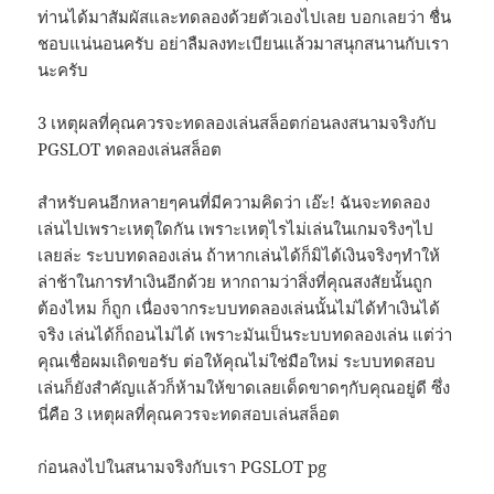
ท่านได้มาสัมผัสและทดลองด้วยตัวเองไปเลย บอกเลยว่า ชื่น
ชอบแน่นอนครับ อย่าลืมลงทะเบียนแล้วมาสนุกสนานกับเรา
นะครับ
3 เหตุผลที่คุณควรจะทดลองเล่นสล็อตก่อนลงสนามจริงกับ
PGSLOT ทดลองเล่นสล็อต
สำหรับคนอีกหลายๆคนที่มีความคิดว่า เอ๊ะ! ฉันจะทดลอง
เล่นไปเพราะเหตุใดกัน เพราะเหตุไรไม่เล่นในเกมจริงๆไป
เลยล่ะ ระบบทดลองเล่น ถ้าหากเล่นได้ก็มิได้เงินจริงๆทำให้
ล่าช้าในการทำเงินอีกด้วย หากถามว่าสิ่งที่คุณสงสัยนั้นถูก
ต้องไหม ก็ถูก เนื่องจากระบบทดลองเล่นนั้นไม่ได้ทำเงินได้
จริง เล่นได้ก็ถอนไม่ได้ เพราะมันเป็นระบบทดลองเล่น แต่ว่า
คุณเชื่อผมเถิดขอรับ ต่อให้คุณไม่ใช่มือใหม่ ระบบทดสอบ
เล่นก็ยังสำคัญแล้วก็ห้ามให้ขาดเลยเด็ดขาดๆกับคุณอยู่ดี ซึ่ง
นี่คือ 3 เหตุผลที่คุณควรจะทดสอบเล่นสล็อต
ก่อนลงไปในสนามจริงกับเรา PGSLOT pg