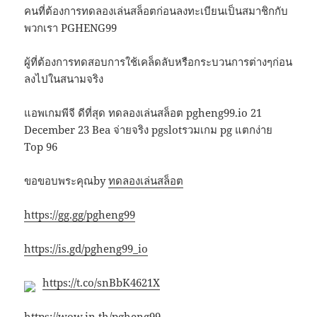
คนที่ต้องการทดลองเล่นสล็อตก่อนลงทะเบียนเป็นสมาชิกกับ
พวกเรา PGHENG99
ผู้ที่ต้องการทดสอบการใช้เคล็ดลับหรือกระบวนการต่างๆก่อน
ลงไปในสนามจริง
แอพเกมพีจี ดีที่สุด ทดลองเล่นสล็อต pgheng99.io 21
December 23 Bea จ่ายจริง pgslotรวมเกม pg แตกง่าย
Top 96
ขอขอบพระคุณby
ทดลองเล่นสล็อต
https://gg.gg/pgheng99
https://is.gd/pgheng99_io
https://t.co/snBbK4621X
https://wow.in.th/pgheng99