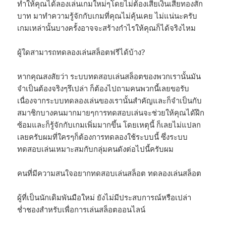
ทำให้คุณได้ลองเล่นเกมใหม่ๆโดยไม่ต้องเสียเงินเสียทองสัก
บาท มาทำความรู้จักกับเกมที่คุณไม่คุ้นเคย ไม่แน่นะครับ
เกมเหล่านั้นบางครั้งอาจจะสร้างกำไรให้คุณก็ได้จริงไหม
ผู้ใดสามารถทดลองเล่นสล็อตฟรีได้บ้าง?
หากคุณสงสัยว่า ระบบทดสอบเล่นสล็อตของพวกเรานั้นมัน
จำเป็นต้องจริงๆรึเปล่า ก็ต้องไปถามคนพวกนี้เลยขอรับ
เนื่องจากระบบทดลองเล่นของเรานั้นสำคัญและก็จำเป็นกับ
สมาชิกบางคนมากมายๆการทดสอบเล่นจะช่วยให้คุณได้ฝึก
ซ้อมและก็รู้จักกับเกมเพิ่มมากขึ้น โดยเหตุนี้ ก็เลยไม่แปลก
เลยครับผมที่ใครๆก็ต้องการทดลองใช้ระบบนี้ ซึ่งระบบ
ทดสอบเล่นเหมาะสมกับกลุ่มคนดังต่อไปนี้ครับผม
คนที่มีความสนใจอยากทดสอบเล่นสล็อต ทดลองเล่นสล็อต
ผู้ที่เป็นนักเดิมพันมือใหม่ ยังไม่มีประสบการณ์หรือเปล่า
ช่ำชองสำหรับเพื่อการเล่นสล็อตออนไลน์