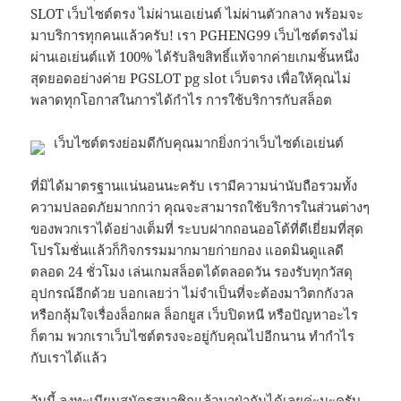
SLOT เว็บไซต์ตรง ไม่ผ่านเอเย่นต์ ไม่ผ่านตัวกลาง พร้อมจะ
มาบริการทุกคนแล้วครับ! เรา PGHENG99 เว็บไซต์ตรงไม่
ผ่านเอเย่นต์แท้ 100% ได้รับลิขสิทธิ์แท้จากค่ายเกมชั้นหนึ่ง
สุดยอดอย่างค่าย PGSLOT pg slot เว็บตรง เพื่อให้คุณไม่
พลาดทุกโอกาสในการได้กำไร การใช้บริการกับสล็อต
เว็บไซต์ตรงย่อมดีกับคุณมากยิ่งกว่าเว็บไซต์เอเย่นต์
ที่มิได้มาตรฐานแน่นอนนะครับ เรามีความน่านับถือรวมทั้ง
ความปลอดภัยมากกว่า คุณจะสามารถใช้บริการในส่วนต่างๆ
ของพวกเราได้อย่างเต็มที่ ระบบฝากถอนออโต้ที่ดีเยี่ยมที่สุด
โปรโมชั่นแล้วก็กิจกรรมมากมายก่ายกอง แอดมินดูแลดี
ตลอด 24 ชั่วโมง เล่นเกมสล็อตได้ตลอดวัน รองรับทุกวัสดุ
อุปกรณ์อีกด้วย บอกเลยว่า ไม่จำเป็นที่จะต้องมาวิตกกังวล
หรือกลุ้มใจเรื่องล็อกผล ล็อกยูส เว็บปิดหนี หรือปัญหาอะไร
ก็ตาม พวกเราเว็บไซต์ตรงจะอยู่กับคุณไปอีกนาน ทำกำไร
กับเราได้แล้ว
วันนี้ ลงทะเบียนสมัครสมาชิกแล้วมาฝ่ากันได้เลยค่ะนะครับ