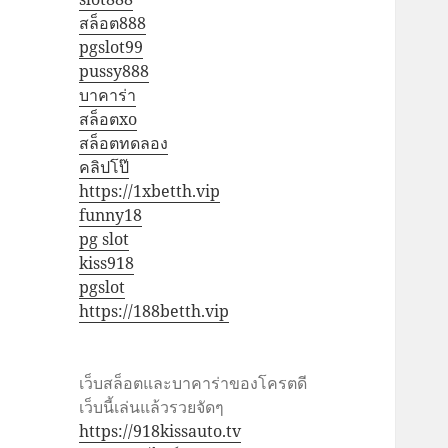
สล็อต888
pgslot99
pussy888
บาคาร่า
สล็อตxo
สล็อตทดลอง
คลิปโป๊
https://1xbetth.vip
funny18
pg slot
kiss918
pgslot
https://188betth.vip
เว็บสล็อตและบาคาร่าของโครตดี
เว็บนี้เล่นแล้วรวยจัดๆ
https://918kissauto.tv