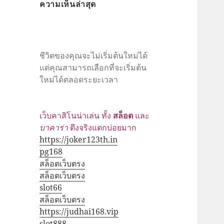
ความเห็นล่าสุด
ชีวิตของคุณจะไม่เริ่มต้นใหม่ได้
แต่คุณสามารถเลือกที่จะเริ่มต้น
ใหม่ได้ตลอดระยะเวลา
เว็บคาสิโนน่าเล่น ทั้ง
สล็อต
และ
บาคาร่า
ตึงจริงแตกบ่อยมาก
https://joker123th.in
pg168
สล็อตเว็บตรง
สล็อตเว็บตรง
slot66
สล็อตเว็บตรง
https://judhai168.vip
slot888