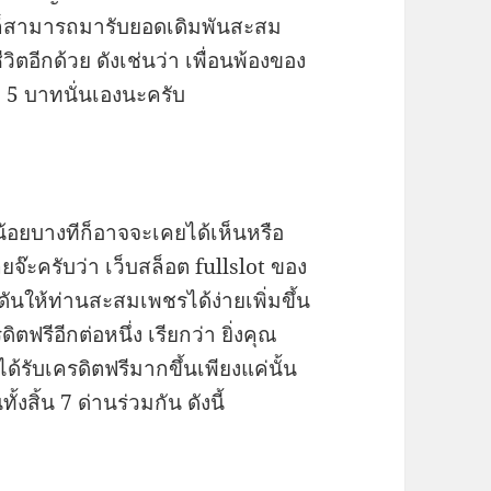
ก็สามารถมารับยอดเดิมพันสะสม
วิตอีกด้วย ดังเช่นว่า เพื่อนพ้องของ
 5 บาทนั่นเองนะครับ
อยบางทีก็อาจจะเคยได้เห็นหรือ
จ๊ะครับว่า เว็บสล็อต fullslot ของ
ันให้ท่านสะสมเพชรได้ง่ายเพิ่มขึ้น
ิตฟรีอีกต่อหนึ่ง เรียกว่า ยิ่งคุณ
รับเครดิตฟรีมากขึ้นเพียงแค่นั้น
งสิ้น 7 ด่านร่วมกัน ดังนี้