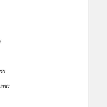
ร
พชร
 เพชร