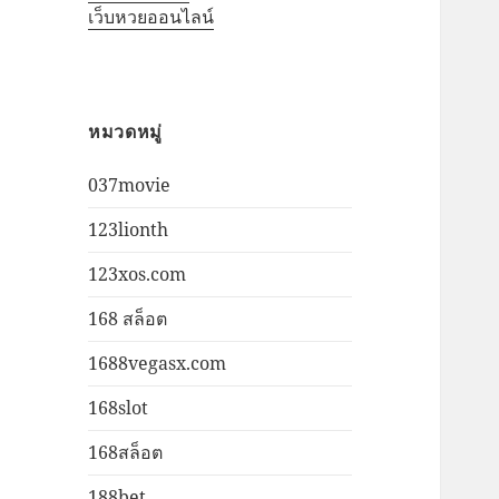
เว็บหวยออนไลน์
หมวดหมู่
037movie
123lionth
123xos.com
168 สล็อต
1688vegasx.com
168slot
168สล็อต
188bet