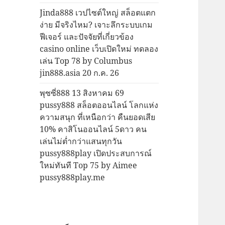
Jinda888 เวปไซต์ใหญ่ สล็อตแตก
ง่าย มีจริงไหม? เจาะลึกระบบเกม
ฟีเจอร์ และปัจจัยที่เกี่ยวข้อง
casino online เว็บเปิดใหม่ ทดลอง
เล่น Top 78 by Columbus
jin888.asia 20 ก.ค. 26
พุซซี่888 13 สิงหาคม 69
pussy888 สล็อตออนไลน์ โลกแห่ง
ความสนุก ที่เหนือกว่า คืนยอดเสีย
10% คาสิโนออนไลน์ 5ดาว คน
เล่นไม่ต่ำกว่าแสนทุกวัน
pussy888play เปิดประสบการณ์
ใหม่ทันที Top 75 by Aimee
pussy888play.me