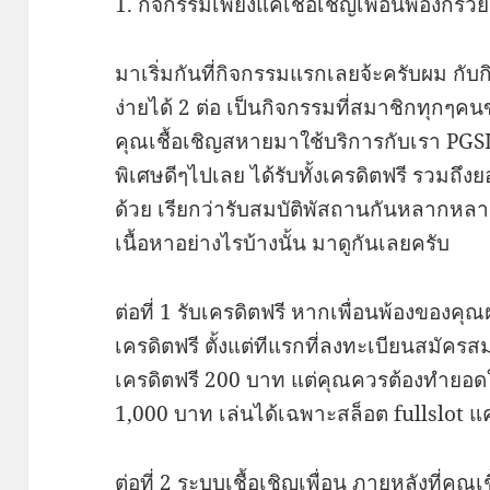
1. กิจกรรมเพียงแค่เชื้อเชิญเพื่อนพ้องก็รว
มาเริ่มกันที่กิจกรรมแรกเลยจ้ะครับผม กับ
ง่ายได้ 2 ต่อ เป็นกิจกรรมที่สมาชิกทุกๆ
คุณเชื้อเชิญสหายมาใช้บริการกับเรา PGSL
พิเศษดีๆไปเลย ได้รับทั้งเครดิตฟรี รวมถึง
ด้วย เรียกว่ารับสมบัติพัสถานกันหลากหลาย
เนื้อหาอย่างไรบ้างนั้น มาดูกันเลยครับ
ต่อที่ 1 รับเครดิตฟรี หากเพื่อนพ้องของค
เครดิตฟรี ตั้งแต่ทีแรกที่ลงทะเบียนสมัคร
เครดิตฟรี 200 บาท แต่คุณควรต้องทำยอดใ
1,000 บาท เล่นได้เฉพาะสล็อต fullslot แค่
ต่อที่ 2 ระบบเชื้อเชิญเพื่อน ภายหลังที่คุณเ