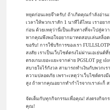
หยุดก่อนเลยจ๊าครับ! ถ้าเกิดคุณกำลังอ่านเน
เวลาให้พวกเราสัก 1 นาทีได้ไหม เราอยาก
ก่อน ด้วยเหตุว่านี่เป็นเส้นทางที่จะไปสู่
หากคุณพึงพอใจอยากมาทดสอบเล่นสล็อตเพ
ขอรับ! การใช้บริการของเรา FULLSLOTPG
สงสัย เราเป็นเว็บไซต์ตรงไม่ผ่านเอเย่นต์
ตรงเกมเยอะแยะจากค่าย PGSLOT pg slot เพ
สบายใจไร้กังวล สามารถทำเงินกับพวกเราได
ความปลอดภัย เพราะเหตุว่าเว็บไซต์ตรงม
สูง ถ้าหากคุณอยากทำกำไรจากเราล่ะก็ ส
จัดเต็มกับทุกกิจกรรมเพื่อคุณ! ส่งตรงกิ
คุณ!