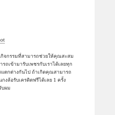
lot
็นกิจกรรมที่สามารถช่วยให้คุณสะสม
ามารถเข้ามารับเพชรกับเราได้เลยทุก
รแตกต่างกันไป ถ้าเกิดคุณสามารถ
งล้อรับเครดิตฟรีได้เลย 1 ครั้ง
รับผม