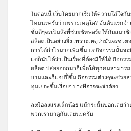
ในตอนนี้ เว็บโดยมากเริ่มให้ความใส่ใจกั
ไหมนะครับว่าเพราะเหตุใด? อันดับแรกจำ
ชั่นดีๆจะเป็นสิ่งที่ช่วยซัพพอร์ตให้กับสม
สล็อตเป็นอย่างยิ่ง เพราะเหตุว่ามันจะช่ว
การได้กำไรมากเพิ่มขึ้น แต่กิจกรรมนั้นจะ
แต่ก็นับได้ว่าเป็นเรื่องที่ต้องมีให้ได้ ก
สล็อต ปล่อยออกมาก็เพื่อให้ทุกคนสามารถ
บานและก็แฮปปี้ขึ้น กิจกรรมต่างๆจะช่วยส
ทุนเยอะขึ้นเรื่อยๆ บางทีอาจจะจำต้อง
ลงมือลงแรงเล็กน้อย แม้กระนั้นบอกเลยว่าคุ
พวกเรามาดูกันเลยนะครับ