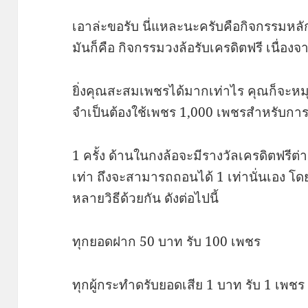
เอาล่ะขอรับ นี่แหละนะครับคือกิจกรรมหล
มันก็คือ กิจกรรมวงล้อรับเครดิตฟรี เนื่องจ
ยิ่งคุณสะสมเพชรได้มากเท่าไร คุณก็จะหมุ
จำเป็นต้องใช้เพชร 1,000 เพชรสำหรับการ
1 ครั้ง ด้านในกงล้อจะมีรางวัลเครดิตฟรีต่
เท่า ถึงจะสามารถถอนได้ 1 เท่านั่นเอง 
หลายวิธีด้วยกัน ดังต่อไปนี้
ทุกยอดฝาก 50 บาท รับ 100 เพชร
ทุกผู้กระทำดรับยอดเสีย 1 บาท รับ 1 เพชร