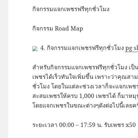
กิจกรรมแจกเพชรฟรีทุกชั่วโมง
กิจกรรม Road Map
4. กิจกรรมแจกเพชรฟรีทุกชั่วโมง
pg s
สำหรับกิจกรรมแจกเพชรฟรีทุกชั่วโมง เป
เพชรได้เร็วทันใจเพิ่มขึ้น เพราะว่าคุณส
ชั่วโมง โดยในแต่ละช่วงเวลาก็จะแจกเพช
สะสมเพชรให้ครบ 1,000 เพชรได้ ก็มาหมุนก
โดยแจกเพชรในขณะต่างๆดังต่อไปนี้เลยค
ระยะเวลา 00:00 – 17:59 น. รับเพชร x50