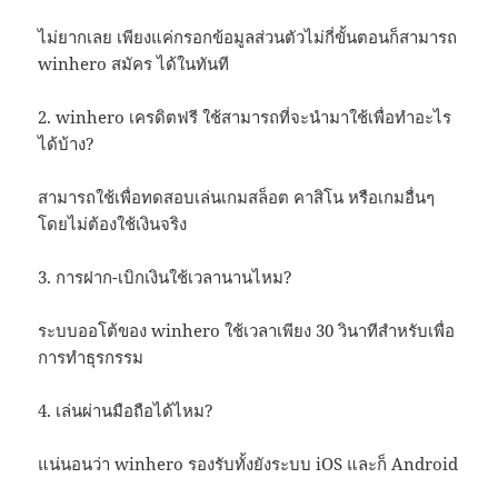
ไม่ยากเลย เพียงแค่กรอกข้อมูลส่วนตัวไม่กี่ขั้นตอนก็สามารถ
winhero สมัคร ได้ในทันที
2. winhero เครดิตฟรี ใช้สามารถที่จะนำมาใช้เพื่อทำอะไร
ได้บ้าง?
สามารถใช้เพื่อทดสอบเล่นเกมสล็อต คาสิโน หรือเกมอื่นๆ
โดยไม่ต้องใช้เงินจริง
3. การฝาก-เบิกเงินใช้เวลานานไหม?
ระบบออโต้ของ winhero ใช้เวลาเพียง 30 วินาทีสำหรับเพื่อ
การทำธุรกรรม
4. เล่นผ่านมือถือได้ไหม?
แน่นอนว่า winhero รองรับทั้งยังระบบ iOS และก็ Android