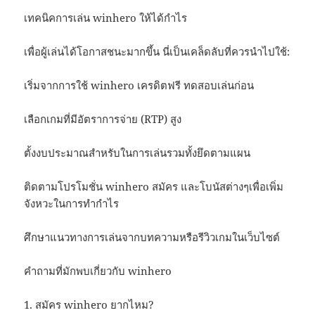
เทคนิคการเล่น winhero ให้ได้กำไร
เพื่อผู้เล่นได้โอกาสชนะมากขึ้น นี่เป็นเคล็ดลับที่ควรนำไปใช้:
เริ่มจากการใช้ winhero เครดิตฟรี ทดสอบเล่นก่อน
เลือกเกมที่มีอัตราการจ่าย (RTP) สูง
ตั้งงบประมาณสำหรับในการเล่นรวมทั้งยึดตามแผน
ติดตามโปรโมชั่น winhero สมัคร และโบนัสต่างๆเพื่อเพิ่ม
จังหวะในการทำกำไร
ศึกษาแนวทางการเล่นจากบทความหรือรีวิวเกมในเว็บไซต์
คำถามที่มักพบเกี่ยวกับ winhero
1. สมัคร winhero ยากไหม?