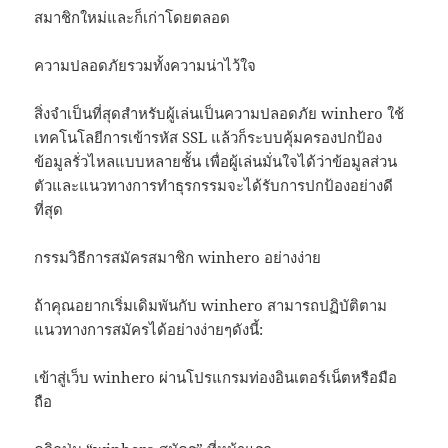
สมาชิกใหม่และก็เก่าโดยตลอด
ความปลอดภัยรวมทั้งความน่าไว้ใจ
สิ่งจำเป็นที่สุดสำหรับผู้เล่นเป็นความปลอดภัย winhero ใช้
เทคโนโลยีการเข้ารหัส SSL แล้วก็ระบบคุ้มครองปกป้อง
ข้อมูลรั่วไหลแบบหลายชั้น เพื่อผู้เล่นมั่นใจได้ว่าข้อมูลส่วน
ตัวและแนวทางการทำธุรกรรมจะได้รับการปกป้องอย่างดี
ที่สุด
กรรมวิธีการสมัครสมาชิก winhero อย่างง่าย
ถ้าคุณอยากเริ่มเดิมพันกับ winhero สามารถปฏิบัติตาม
แนวทางการสมัครได้อย่างง่ายๆดังนี้:
เข้าสู่เว็บ winhero ผ่านโปรแกรมท่องอินเตอร์เน็ตหรือมือ
ถือ