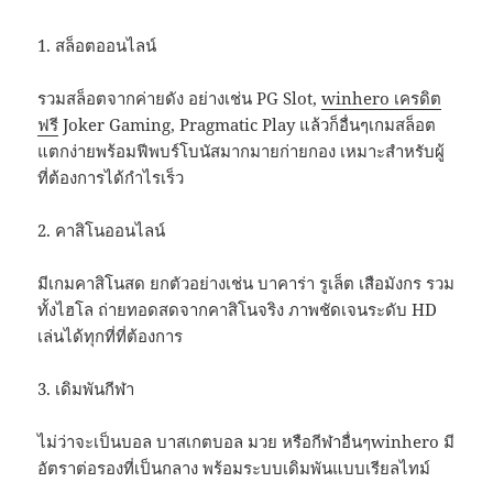
1. สล็อตออนไลน์
รวมสล็อตจากค่ายดัง อย่างเช่น PG Slot,
winhero เครดิต
ฟรี
Joker Gaming, Pragmatic Play แล้วก็อื่นๆเกมสล็อต
แตกง่ายพร้อมฟีพบร์โบนัสมากมายก่ายกอง เหมาะสำหรับผู้
ที่ต้องการได้กำไรเร็ว
2. คาสิโนออนไลน์
มีเกมคาสิโนสด ยกตัวอย่างเช่น บาคาร่า รูเล็ต เสือมังกร รวม
ทั้งไฮโล ถ่ายทอดสดจากคาสิโนจริง ภาพชัดเจนระดับ HD
เล่นได้ทุกที่ที่ต้องการ
3. เดิมพันกีฬา
ไม่ว่าจะเป็นบอล บาสเกตบอล มวย หรือกีฬาอื่นๆwinhero มี
อัตราต่อรองที่เป็นกลาง พร้อมระบบเดิมพันแบบเรียลไทม์