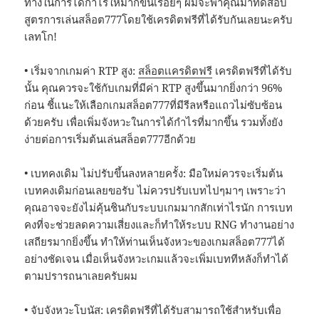
ทางในการได้กำไรให้มากขึ้นเรื่อยๆ ผมจะพาคุณมาทดสอบ
สูตรการเล่นสล็อต777โดยใช้เครดิตฟรีที่ได้รับกันเลยนะครับ
เลทโก!
• เริ่มจากเกมค่า RTP สูง:
สล็อตเเครดิตฟรี
เครดิตฟรีที่ได้รับ
นั้น คุณควรจะใช้กับเกมที่มีค่า RTP สูงขึ้นมากยิ่งกว่า 96%
ก่อน ชี้แนะให้เลือกเกมสล็อต777ที่มีรีลหรือแถวไม่ซับซ้อน
ด้วยครับ เพื่อเพิ่มจังหวะในการได้กำไรที่มากขึ้น รวมทั้งยัง
ง่ายต่อการเริ่มต้นเล่นสล็อต777อีกด้วย
• เบทคงเดิม ไม่ปรับขึ้นลงหลายครั้ง: มือใหม่ควรจะเริ่มต้น
เบทคงเดิมก่อนเลยขอรับ ไม่ควรปรับเบทไปๆมาๆ เพราะว่า
คุณอาจจะยังไม่คุ้นชินกับระบบเกมมากสักเท่าไรนัก การเบท
คงที่จะช่วยลดความเสี่ยงและก็ทำให้ระบบ RNG ทำงานอย่าง
เสถียรมากยิ่งขึ้น ทำให้ท่านเห็นจังหวะของเกมสล็อต777ได้
อย่างชัดเจน เมื่อเห็นจังหวะเกมแล้วจะเพิ่มเบททีหลังก็ทำได้
ตามปรารถนาเลยครับผม
• จับจังหวะโบนัส: เครดิตฟรีที่ได้รับสามารถใช้สำหรับเพื่อ