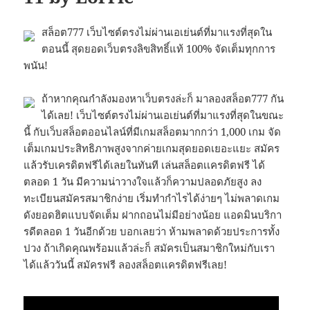
สล็อต777 เว็บไซต์ตรงไม่ผ่านเอเย่นต์ที่มาแรงที่สุดใน
ตอนนี้ สุดยอดเว็บตรงลิขสิทธิ์แท้ 100% จัดเต็มทุกการ
พนัน!
ถ้าหากคุณกำลังมองหาเว็บตรงล่ะก็ มาลองสล็อต777 กัน
ได้เลย! เว็บไซต์ตรงไม่ผ่านเอเย่นต์ที่มาแรงที่สุดในขณะ
นี้ กับเว็บสล็อตออนไลน์ที่มีเกมสล็อตมากกว่า 1,000 เกม จัด
เต็มเกมประสิทธิภาพสูงจากค่ายเกมสุดยอดเยอะแยะ สมัคร
แล้วรับเครดิตฟรีได้เลยในทันที เล่นสล็อตเเครดิตฟรี ได้
ตลอด 1 วัน มีความน่าวางใจแล้วก็ความปลอดภัยสูง ลง
ทะเบียนสมัครสมาชิกง่าย เริ่มทำกำไรได้ง่ายๆ ไม่พลาดเกม
ดังยอดฮิตแบบจัดเต็ม ฝากถอนไม่มีอย่างน้อย แอดมินบริกา
รดีตลอด 1 วันอีกด้วย บอกเลยว่า ห้ามพลาดด้วยประการทั้ง
ปวง ถ้าเกิดคุณพร้อมแล้วล่ะก็ สมัครเป็นสมาชิกใหม่กับเรา
ได้แล้ววันนี้ สมัครฟรี ลองสล็อตเเครดิตฟรีเลย!