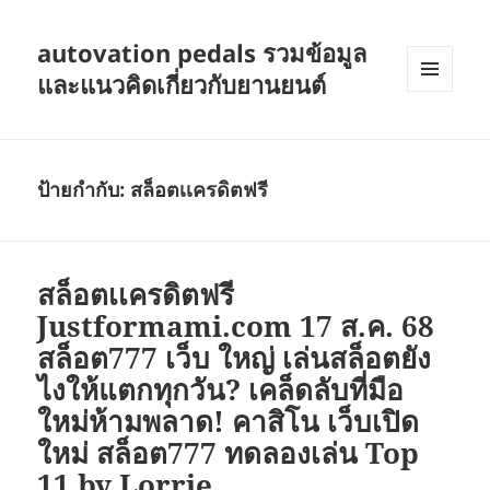
autovation pedals รวมข้อมูล
และแนวคิดเกี่ยวกับยานยนต์
เมนู
และวิด
เจ็ต
ป้ายกำกับ:
สล็อตเเครดิตฟรี
สล็อตเเครดิตฟรี
Justformami.com 17 ส.ค. 68
สล็อต777 เว็บ ใหญ่ เล่นสล็อตยัง
ไงให้แตกทุกวัน? เคล็ดลับที่มือ
ใหม่ห้ามพลาด! คาสิโน เว็บเปิด
ใหม่ สล็อต777 ทดลองเล่น Top
11 by Lorrie