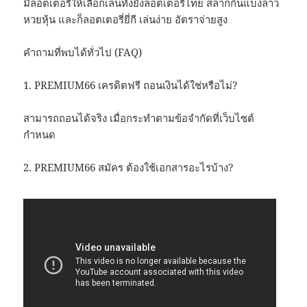
มีลอตเตอรี่ให้เลือกเล่นทั้งยังลอตเตอรี่ไทย สลากกินแบ่งลาว
หวยหุ้น และก็ลอตเตอรี่ยี่กี เล่นง่าย อัตราจ่ายสูง
คำถามที่พบได้ทั่วไป (FAQ)
1. PREMIUM66 เครดิตฟรี ถอนเงินได้ใช่หรือไม่?
สามารถถอนได้จริง เมื่อกระทำตามข้อจำกัดที่เว็บไซต์
กำหนด
2. PREMIUM66 สมัคร ต้องใช้เอกสารอะไรบ้าง?