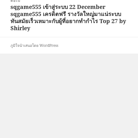
ต่อไป
sqgame555 เข้าสู่ระบบ 22 December
เรื่อง
sqgame555 เครดิตฟรี รางวัลใหญ่มาแน่ระบบ
ต่อ
ทันสมัยเร็วเหมาะกับผู้ที่อยากทำกำไร Top 27 by
ไป:
Shirley
ภูมิใจนำเสนอโดย WordPress