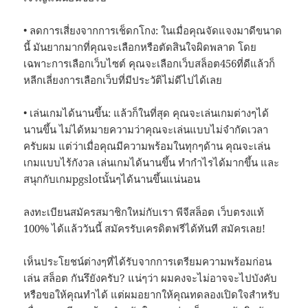
• ลดการเสี่ยงจากการเช็ดกโกง: ในเมื่อคุณจัดแจงมาดีขนาด
นี้ มันยากมากที่คุณจะเลือกหรือตัดสินใจผิดพลาด โดย
เฉพาะการเลือกเว็บไซต์ คุณจะเลือกเว็บสล็อต456ที่ดีแล้วก็
หลีกเลี่ยงการเลือกเว็บที่มีประวัติไม่ดีไปได้เลย
• เล่นเกมได้นานขึ้น: แล้วก็ในที่สุด คุณจะเล่นเกมต่างๆได้
นานขึ้น ไม่ได้หมายความว่าคุณจะเล่นแบบไม่จำกัดเวลา
ครับผม แต่ว่าเมื่อคุณมีความพร้อมในทุกๆด้าน คุณจะเล่น
เกมแบบไร้กังวล เล่นเกมได้นานขึ้น ทำกำไรได้มากขึ้น และ
สนุกกับเกมpgslotนั้นๆได้นานขึ้นแน่นอน
ลงทะเบียนสมัครสมาชิกใหม่กับเรา พีจีสล็อต เว็บตรงแท้
100% ได้แล้ววันนี้ สมัครรับเครดิตฟรีได้ทันที สมัครเลย!
เห็นประโยชน์ต่างๆที่ได้รับจากการเตรียมความพร้อมก่อน
เล่น สล็อต กันรึยังครับ? แน่ๆว่า ผมคงจะไม่อาจจะไปบังคับ
หรือขอให้คุณทำได้ แต่ผมอยากให้คุณทดลองเปิดใจสำหรับ