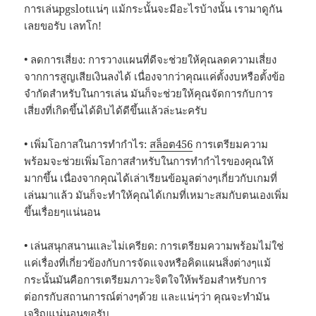
การเล่นpgslotแน่ๆ แม้กระนั้นจะมีอะไรบ้างนั้น เรามาดูกัน
เลยขอรับ เลทโก!
• ลดการเสี่ยง: การวางแผนที่ดีจะช่วยให้คุณลดความเสี่ยง
จากการสูญเสียเงินลงได้ เนื่องจากว่าคุณแค่ตั้งงบหรือตั้งข้อ
จำกัดสำหรับในการเล่น มันก็จะช่วยให้คุณจัดการกับการ
เสี่ยงที่เกิดขึ้นได้ดิบได้ดีขึ้นแล้วล่ะนะครับ
• เพิ่มโอกาสในการทำกำไร:
สล็อต456
การเตรียมความ
พร้อมจะช่วยเพิ่มโอกาสสำหรับในการทำกำไรของคุณให้
มากขึ้น เนื่องจากคุณได้เล่าเรียนข้อมูลต่างๆเกี่ยวกับเกมที่
เล่นมาแล้ว มันก็จะทำให้คุณได้เกมที่เหมาะสมกับตนเองเพิ่ม
ขึ้นเรื่อยๆแน่นอน
• เล่นสนุกสนานและไม่เครียด: การเตรียมความพร้อมไม่ใช่
แค่เรื่องที่เกี่ยวข้องกับการจัดแจงหรือคิดแผนสิ่งต่างๆแม้
กระนั้นมันคือการเตรียมภาวะจิตใจให้พร้อมสำหรับการ
ต่อกรกับสถานการณ์ต่างๆด้วย และแน่ๆว่า คุณจะทำมัน
เจริญแน่นอนขอรับ