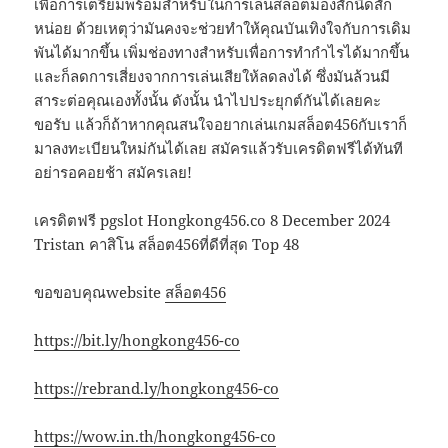
เพื่อการเตรียมพร้อมสำหรับในการเล่นสล็อตมองสักนิดสัก
หน่อย ด้วยเหตุว่ามันคงจะช่วยทำให้คุณบันเทิงใจกับการเดิม
พันได้มากขึ้น เพิ่มช่องทางสำหรับเพื่อการทำกำไรได้มากขึ้น
และก็ลดการเสี่ยงจากการเล่นเสียให้ลดลงได้ ซึ่งมันล้วนมี
สาระต่อคุณเองทั้งนั้น ดังนั้น นำไปประยุกต์กันได้เลยคะ
ขอรับ แล้วก็ถ้าหากคุณสนใจอยากเล่นเกมสล็อต456กับเราก็
มาลงทะเบียนใหม่กันได้เลย สมัครแล้วรับเครดิตฟรีได้ทันที
อย่ารอคอยช้า สมัครเลย!
เครดิตฟรี pgslot Hongkong456.co 8 December 2024
Tristan คาสิโน สล็อต456ที่ดีที่สุด Top 48
ขอขอบคุณwebsite
สล็อต456
https://bit.ly/hongkong456-co
https://rebrand.ly/hongkong456-co
https://wow.in.th/hongkong456-co