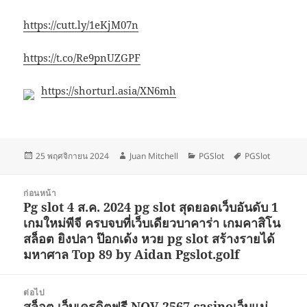
https://cutt.ly/1eKjM07n
https://t.co/Re9pnUZGPF
https://shorturl.asia/XN6mh
เขียน
ผู้
หมวด
ป้าย
25 พฤศจิกายน 2024
Juan Mitchell
PGSlot
PGSlot
เมื่อ
เขียน
หมู่
กำกับ
แนะแนว
ก่อนหน้า
เรื่อง
Pg slot 4 ส.ค. 2024 pg slot สุดยอดเว็บอันดับ 1
เรื่อง
เกมใหม่พีจี ครบจบที่เว็บเดียวบาคาร่า เกมคาสิโน
ก่อน
สล็อต ยิงปลา ป๊อกเด้ง หวย pg slot สร้างรายได้
หน้า:
มหาศาล Top 89 by Aidan Pgslot.golf
ต่อไป
สล็อต เว็บเครดิตฟรี NOV 2567 casinoเว็บแม่
เรื่อง