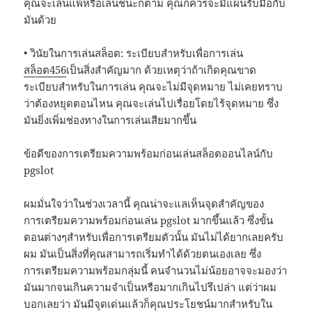
คุณจะเล่นแพ้หรือเล่นชนะก็ตาม คุณก็ควรจะมีแผนรับมือกับ
มันด้วย
• วินัยในการเล่นสล็อต: ระเบียบสำหรับเพื่อการเล่น
สล็อต456
เป็นสิ่งสำคัญมาก ด้วยเหตุว่าถ้าเกิดคุณขาด
ระเบียบสำหรับในการเล่น คุณจะไม่มีจุดหมาย ไม่เคยทราบ
ว่าต้องหยุดตอนไหน คุณจะเล่นไปเรื่อยโดยไร้จุดหมาย ซึ่ง
มันยิ่งเพิ่มช่องทางในการเล่นเสียมากขึ้น
ข้อดีของการเตรียมความพร้อมก่อนเล่นสล็อตออนไลน์กับ
pgslot
ผมมั่นใจว่าในช่วงเวลานี้ คุณน่าจะแลเห็นจุดสำคัญของ
การเตรียมความพร้อมก่อนเล่น pgslot มากขึ้นแล้ว ซึ่งขั้น
ตอนต่างๆสำหรับเพื่อการเตรียมตัวนั้น มันไม่ได้ยากเลยครับ
ผม มันเป็นสิ่งที่คุณสามารถเริ่มทำได้ด้วยตนเองเลย ซึ่ง
การเตรียมความพร้อมกลุ่มนี้ คนจำนวนไม่น้อยอาจจะมองว่า
มันมากจนเกินความจำเป็นหรือมากเกินไปรึเปล่า แต่ว่าผม
บอกเลยว่า มันมีจุดเด่นแล้วก็คุณประโยชน์มากสำหรับใน