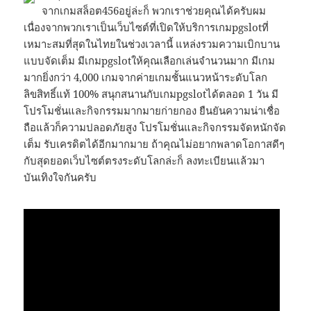
จากเกมสล็อต456อยู่ล่ะก็ พวกเราช่วยคุณได้ครับผม
เนื่องจากพวกเราเป็นเว็บไซต์ที่เปิดให้บริการเกมpgslotที่
เหมาะสมที่สุดในไทยในช่วงเวลานี้ แหล่งรวมความเบิกบาน
แบบจัดเต็ม มีเกมpgslotให้คุณเลือกเล่นจำนวนมาก มีเกม
มากยิ่งกว่า 4,000 เกมจากค่ายเกมชั้นแนวหน้าระดับโลก
ลิขสิทธิ์แท้ 100% สนุกสนานกับเกมpgslotได้ตลอด 1 วัน มี
โปรโมชั่นและกิจกรรมมากมายก่ายกอง ยืนยันความน่าเชื่อ
ถือแล้วก็ความปลอดภัยสูง โปรโมชั่นและกิจกรรมจัดหนักจัด
เต็ม รับเครดิตได้อีกมากมาย ถ้าคุณไม่อยากพลาดโอกาสดีๆ
กับสุดยอดเว็บไซต์ตรงระดับโลกล่ะก็ ลงทะเบียนแล้วมา
บันเทิงใจกันครับ