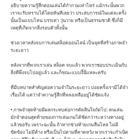
อธิบายความรู้สึกตอนเล่นได้กำกวมเท่าไหร่ แม้กระนั้นพวก
เราจะรับทราบได้โดยทันทีเลยว่า ประสบการณ์ในแต่ละครั้ง
นั้นเป็นแบบไหน บรรเทา วุ่นวาย หรือเป็นธรรมชาติ ซึ่งก็มี
เหตุที่เกิดจากสิ่งรอบตัวทั้งนั้น
ช่วงเวลาหลังจบการเล่นสล็อตออนไลน์ เป็นจุดที่สร้างภาพจำ
ระยะยาว
หลังจากที่พวกเราเล่น สล็อต จบแล้ว พวกเราชอบประเมินกับ
สิ่งที่พึ่งจบไปอยู่แล้ว และก็ขณะแบบงี้นี่แหละครับ
ที่มีบทบาทสำคัญต่อความจำในระยะยาว บ่อยครั้งเรามิได้จำ
เรื่องได้ แต่ว่าจำความรู้สึกที่หลงเหลืออยู่ได้ชัดแจ้ง
• ภาพจำสุดท้ายมีผลกระทบต่อการตัดสินใจถัดไป: คนเล่น
มักจำตอนสุดท้ายของการเล่นเกมได้ชัดกว่าระหว่างทางอยู่
แล้วขอรับ เพราะฉะนั้น ถ้าหากช่วงท้ายเกมลื่นไหล ไม่มี
ขัดข้อง ไม่มีค้าง หรือเป็นไปตามที่คาดหวัง พวกเราจะกำเนิด