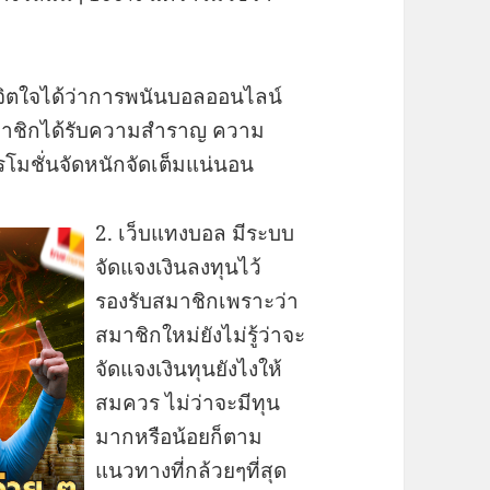
อมจิตใจได้ว่าการพนันบอลออนไลน์
ห้สมาชิกได้รับความสำราญ ความ
ชั่นจัดหนักจัดเต็มแน่นอน
2. เว็บแทงบอล มีระบบ
จัดแจงเงินลงทุนไว้
รองรับสมาชิกเพราะว่า
สมาชิกใหม่ยังไม่รู้ว่าจะ
จัดแจงเงินทุนยังไงให้
สมควร ไม่ว่าจะมีทุน
มากหรือน้อยก็ตาม
แนวทางที่กล้วยๆที่สุด