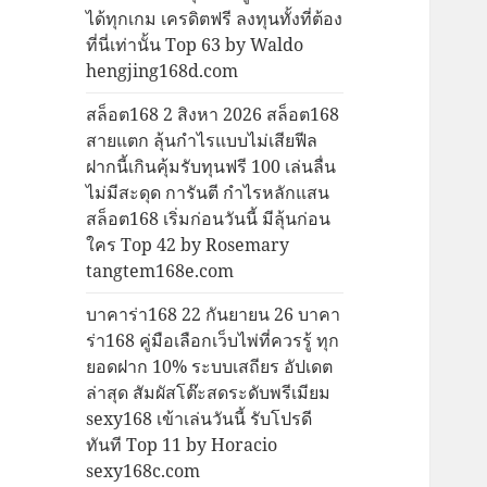
ได้ทุกเกม เครดิตฟรี ลงทุนทั้งที่ต้อง
ที่นี่เท่านั้น Top 63 by Waldo
hengjing168d.com
สล็อต168 2 สิงหา 2026 สล็อต168
สายแตก ลุ้นกำไรแบบไม่เสียฟีล
ฝากนี้เกินคุ้มรับทุนฟรี 100 เล่นลื่น
ไม่มีสะดุด การันตี กำไรหลักแสน
สล็อต168 เริ่มก่อนวันนี้ มีลุ้นก่อน
ใคร Top 42 by Rosemary
tangtem168e.com
บาคาร่า168 22 กันยายน 26 บาคา
ร่า168 คู่มือเลือกเว็บไพ่ที่ควรรู้ ทุก
ยอดฝาก 10% ระบบเสถียร อัปเดต
ล่าสุด สัมผัสโต๊ะสดระดับพรีเมียม
sexy168 เข้าเล่นวันนี้ รับโปรดี
ทันที Top 11 by Horacio
sexy168c.com