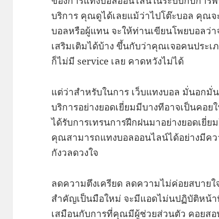
ของการแทงบอลออนไลน์ในระบบกับการพ
บริการ คุณดูได้เลยแม้ว่าไปโต๊ะบอล คุณจะม
บอลหรือผู้แทน จะให้ท่านเขียนโพยบอลว่าจะ
เสริมเติมได้บ้าง ขึ้นกับว่าคุณเจอคนปร
ก็ไม่มี service เลย คาดหวังไม่ได้
แต่ว่าสำหรับในการ เว็บแทงบอล มั่นอกมั่น
บริการอย่างยอดเยี่ยมมีบางทีอาจเป็นคอยใ
ได้รับการเทรนการฝึกฝนมาอย่างยอดเยี่ยม
คุณสามารถแทงบอลออนไลน์ได้อย่างมีความ
กังวลดวงใจ
ลดความตึงเครียด ลดความไม่ค่อยสบายใจ ล
สำคัญเป็นมือใหม่ จะมีแอดไม่นปฏิบัติหน้าท
เสมือนกับการที่คุณมีผู้ช่วยส่วนตัว คอ