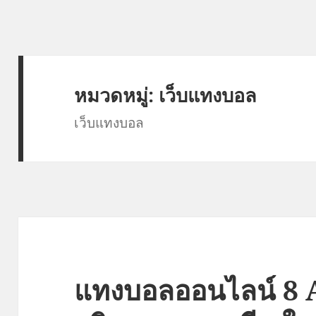
หมวดหมู่:
เว็บแทงบอล
เว็บแทงบอล
แทงบอลออนไลน์ 8 