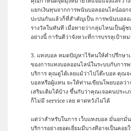
คุณกำหนดจุดมุ่งหมายให้แจ่มแจ้งและวาง
แยกเงินทุนจากการพนันบอลออนไลน์ออกจาก
ปะปนกันแล้วก็ที่สำคัญเป็น การพนันบอลออ
รางวัลในทันที เมื่อทายว่ากลุ่มไหนเป็นผู
อย่างนี้ การันตีว่าจังหวะที่การบรรลุเป้
3. แทงบอล หมดปัญหาไร้คนให้คำปรึกษาเป็นที
ของการแทงบอลออนไลน์ในระบบกับการพ
บริการ คุณดูได้เลยแม้ว่าไปโต๊ะบอล คุณจะม
บอลหรือผู้แทน จะให้ท่านเขียนโพยบอลว่าจะ
เสริมเติมได้บ้าง ขึ้นกับว่าคุณเจอคนปร
ก็ไม่มี service เลย คาดหวังไม่ได้
แต่ว่าสำหรับในการ เว็บแทงบอล มั่นอกมั่น
บริการอย่างยอดเยี่ยมมีบางทีอาจเป็นคอยใ