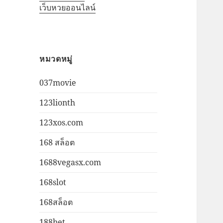
เว็บหวยออนไลน์
หมวดหมู่
037movie
123lionth
123xos.com
168 สล็อต
1688vegasx.com
168slot
168สล็อต
188bet