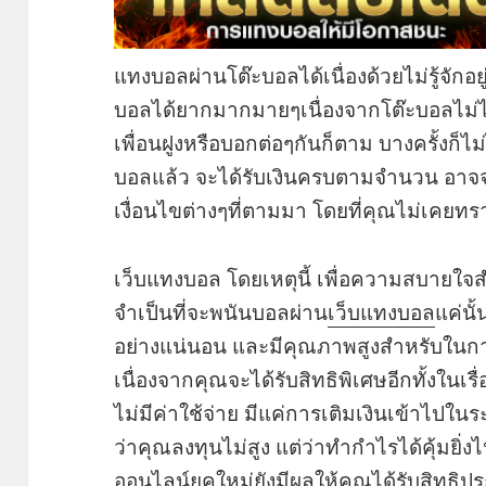
แทงบอลผ่านโต๊ะบอลได้เนื่องด้วยไม่รู้จักอ
บอลได้ยากมากมายๆเนื่องจากโต๊ะบอลไม่ไว
เพื่อนฝูงหรือบอกต่อๆกันก็ตาม บางครั้งก็ไม
บอลแล้ว จะได้รับเงินครบตามจำนวน อาจจะ
เงื่อนไขต่างๆที่ตามมา โดยที่คุณไม่เคยท
เว็บแทงบอล โดยเหตุนี้ เพื่อความสบายใ
จำเป็นที่จะพนันบอลผ่าน
เว็บแทงบอล
แค่นั้
อย่างแน่นอน และมีคุณภาพสูงสำหรับในกา
เนื่องจากคุณจะได้รับสิทธิพิเศษอีกทั้งในเรื
ไม่มีค่าใช้จ่าย มีแค่การเติมเงินเข้าไปใ
ว่าคุณลงทุนไม่สูง แต่ว่าทำกำไรได้คุ้มยิ
ออนไลน์ยุคใหม่ยังมีผลให้คุณได้รับสิทธิประ