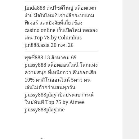
Jinda888 เวปไซต์ใหญ่ สล็อตแตก
ง่าย มีจริงไหม? เจาะลึกระบบเกม
ฟีเจอร์ และปัจจัยที่เกี่ยวข้อง
casino online เว็บเปิดใหม่ ทดลอง
เล่น Top 78 by Columbus
jin888.asia 20 ก.ค. 26
พุซซี่888 13 สิงหาคม 69
pussy888 สล็อตออนไลน์ โลกแห่ง
ความสนุก ที่เหนือกว่า คืนยอดเสีย
10% คาสิโนออนไลน์ 5ดาว คน
เล่นไม่ต่ำกว่าแสนทุกวัน
pussy888play เปิดประสบการณ์
ใหม่ทันที Top 75 by Aimee
pussy888play.me