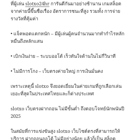
ที่ผู้เล่น
slotxo24hr
การันตีกันมาอย่างช้านาน เกมสล็อต
จากค่ายนี้ขึ้นชื่อเรื่อง อัตราการชนะที่สูง รวมทั้ง การจ่าย
รางวัลที่คุ้มค่า
• แจ็คพอตแตกหนัก – มีผู้เล่นผู้คนจำนวนมากทำกำไรหลัก
หมื่นถึงหลักแสน
• เบิกเงินง่าย – ระบบออโต้ เร็วทันใจด้านในไม่กี่วินาที
• ไม่มีการโกง – เว็บตรงค่ายใหญ่ การเงินมั่นคง
เพราะเหตุนี้ slotxo จึงยอดเยี่ยมในค่ายเกมที่ถูกเลือกเล่น
เยอะที่สุดในประเทศไทยและก็ต่างประเทศ
slotxo เว็บตรงฝากถอน ไม่มีขั้นต่ำ ถึงตอบโจทย์นักพนันปี
2025
ในสมัยที่การแข่งขันสูง slotxo เว็บไซต์ตรงที่สามารถให้
บริการ ฝากถอนออโต้ ไม่มีอย่างน้อย แล้วก็เป็น สล็อต